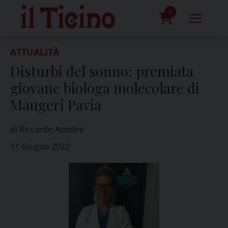
Skip
to
0
content
prodotti
ATTUALITÀ
Disturbi del sonno: premiata
giovane biologa molecolare di
Maugeri Pavia
di Riccardo Azzolini
11 Giugno 2022