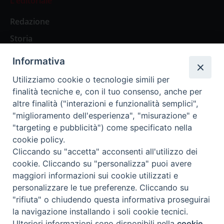
L’editoriale
Redazione
Storia
Informativa
Abbonamenti
Utilizziamo cookie o tecnologie simili per
finalità tecniche e, con il tuo consenso, anche per
Abbonamento Annuale Digitale
altre finalità ("interazioni e funzionalità semplici",
"miglioramento dell'esperienza", "misurazione" e
Abbonamento Annuale Cartaceo
"targeting e pubblicità") come specificato nella
Abbonamento Singola Copia Digitale
cookie policy.
Cliccando su "accetta" acconsenti all'utilizzo dei
cookie. Cliccando su "personalizza" puoi avere
maggiori informazioni sui cookie utilizzati e
personalizzare le tue preferenze. Cliccando su
Redazione: Pavia, Piazza Duomo 11 - tel. 0382.24736 -
"rifiuta" o chiudendo questa informativa proseguirai
amministrazione@ilticino.it - repossi@ilticino.it - P.
la navigazione installando i soli cookie tecnici.
IVA: 00213430184
Preferenze Cookie
Ulteriori informazioni sono disponibili nella
cookie