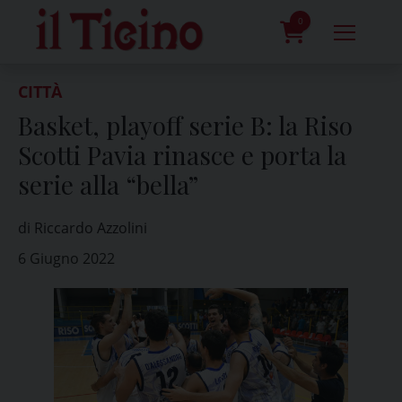
Skip
to
0
content
prodotti
CITTÀ
Basket, playoff serie B: la Riso
Scotti Pavia rinasce e porta la
serie alla “bella”
di Riccardo Azzolini
6 Giugno 2022