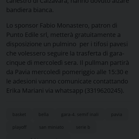
canestro di Calzavara, hanno dovuto alzare
bandiera bianca.
Lo sponsor Fabio Monastero, patron di
Punto Edile srl, metterà gratuitamente a
disposizione un pulmino per i tifosi pavesi
che volessero seguire la trasferta di gara-
cinque di mercoledì sera. Il pullman partirà
da Pavia mercoledì pomeriggio alle 15:30 e
le adesioni vanno comunicate contattando
Erika Mariani via whatsapp (3319620245).
basket
bella
gara-4. semif inali
pavia
playoff
san miniato
serie b