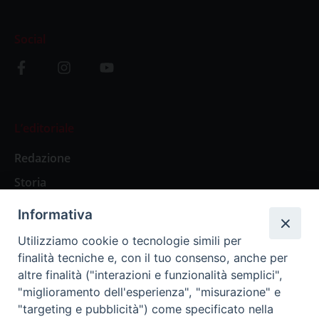
Social
L’editoriale
Redazione
Storia
Informativa
Abbonamenti
Utilizziamo cookie o tecnologie simili per
finalità tecniche e, con il tuo consenso, anche per
Abbonamento Annuale Digitale
altre finalità ("interazioni e funzionalità semplici",
"miglioramento dell'esperienza", "misurazione" e
Abbonamento Annuale Cartaceo
"targeting e pubblicità") come specificato nella
Abbonamento Singola Copia Digitale