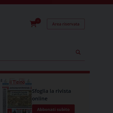
Area riservata
0
prodotti
Sfoglia la rivista
online
Abbonati subito