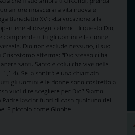
scia che il suo amore ti circondi, prenda
uo amore rinascerai a vita nuova e
ega Benedetto XVI: «La vocazione alla
ppartiene al disegno eterno di questo Dio,
 e comprende tutti gli uomini e le donne
ersale. Dio non esclude nessuno, il suo
i Crisostomo afferma: “Dio stesso ci ha
anere santi. Santo è colui che vive nella
, 1,1,4). Se la santità è una chiamata
utti gli uomini e le donne sono costretto a
osa vuol dire scegliere per Dio? Siamo
 Padre lasciar fuori di casa qualcuno dei
be. E piccolo come Giobbe.