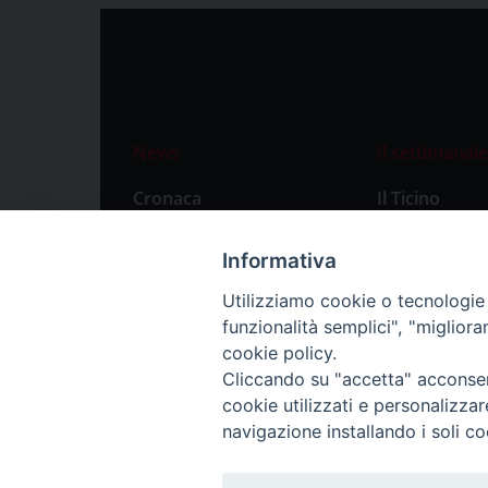
News
Il settimanale
Cronaca
Il Ticino
Attualità
Abbonament
Informativa
Primo Piano
Privacy Polic
Utilizziamo cookie o tecnologie s
Territorio
funzionalità semplici", "miglior
Città
cookie policy.
Cliccando su "accetta" acconsent
Politica
cookie utilizzati e personalizza
Sport
navigazione installando i soli co