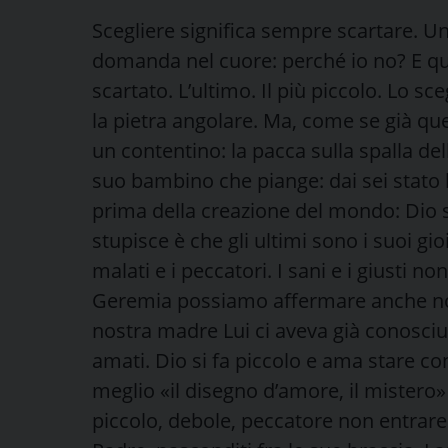
Scegliere significa sempre scartare. Uno
domanda nel cuore: perché io no? E qui
scartato. L’ultimo. Il più piccolo. Lo sce
la pietra angolare. Ma, come se già que
un contentino: la pacca sulla spalla del
suo bambino che piange: dai sei stato br
prima della creazione del mondo: Dio 
stupisce è che gli ultimi sono i suoi gioie
malati e i peccatori. I sani e i giusti n
Geremia possiamo affermare anche noi
nostra madre Lui ci aveva già conosciut
amati. Dio si fa piccolo e ama stare con
meglio «il disegno d’amore, il mistero»
piccolo, debole, peccatore non entrare in