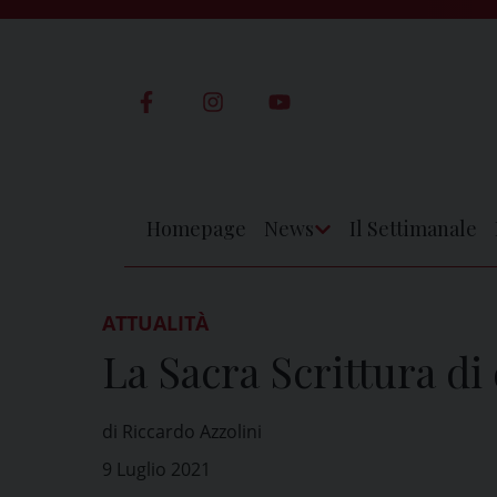
Skip
to
content
Homepage
News
Il Settimanale
Apri
Menu
ATTUALITÀ
La Sacra Scrittura di
di Riccardo Azzolini
9 Luglio 2021