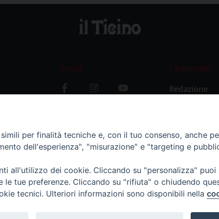
Social
L’editoriale
Redazione
i
Storia
y
imili per finalità tecniche e, con il tuo consenso, anche per 
amento dell'esperienza", "misurazione" e "targeting e pubbli
i all'utilizzo dei cookie. Cliccando su "personalizza" puoi
re le tue preferenze. Cliccando su "rifiuta" o chiudendo que
okie tecnici. Ulteriori informazioni sono disponibili nella
coo