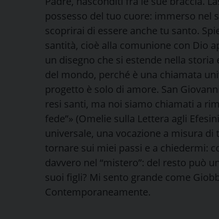
Padre, nasconditi fra le sue braccia. La
possesso del tuo cuore: immerso nel s
scoprirai di essere anche tu santo. Spi
santità, cioè alla comunione con Dio a
un disegno che si estende nella storia
del mondo, perché è una chiamata univ
progetto è solo di amore. San Giovann
resi santi, ma noi siamo chiamati a rim
fede”» (Omelie sulla Lettera agli Efesini
universale, una vocazione a misura di t
tornare sui miei passi e a chiedermi: c
davvero nel “mistero”: del resto può un
suoi figli? Mi sento grande come Giob
Contemporaneamente.