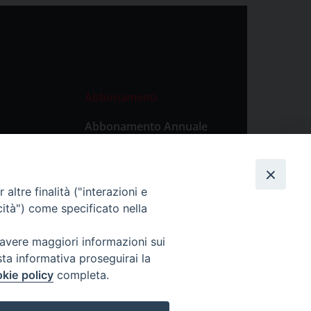
Abbonamenti
Abbonamento Annuale
Digitale
Abbonamento Annuale
Cartaceo
altre finalità ("interazioni e
Abbonamento Singola
cità") come specificato nella
Copia Digitale
 avere maggiori informazioni sui
sta informativa proseguirai la
kie policy
completa.