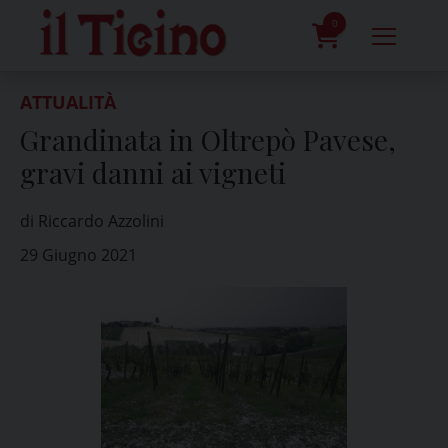
Skip
to
0
content
prodotti
ATTUALITÀ
Grandinata in Oltrepò Pavese,
gravi danni ai vigneti
di Riccardo Azzolini
29 Giugno 2021