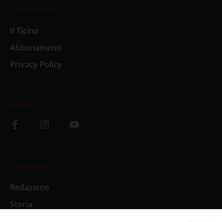
Il settimanale
Il Ticino
Abbonamenti
Privacy Policy
Social
L’editoriale
Redazione
Storia