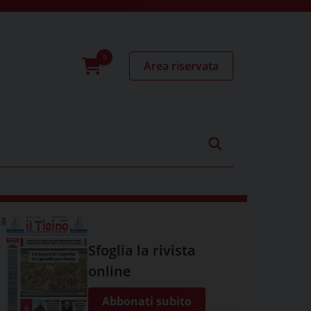
Area riservata
0
prodotti
Sfoglia la rivista
online
Abbonati subito