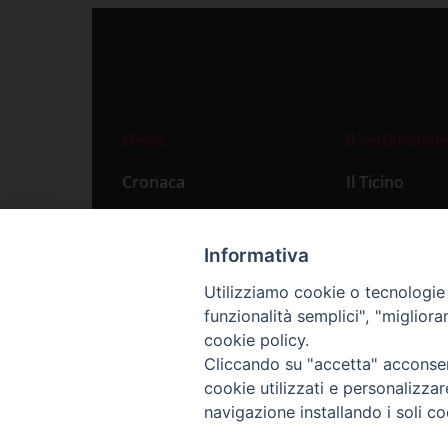
News
Il settimanale
Cronaca
Il Ticino
Attualità
Abbonament
Primo Piano
Privacy Polic
Informativa
Territorio
Utilizziamo cookie o tecnologie s
funzionalità semplici", "miglior
Città
cookie policy.
Politica
Cliccando su "accetta" acconsent
Sport
cookie utilizzati e personalizza
navigazione installando i soli co