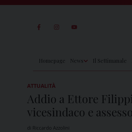
Skip
to
content
Homepage
News
Il Settimanale
Apri
Menu
ATTUALITÀ
Addio a Ettore Filippi
vicesindaco e assesso
di Riccardo Azzolini