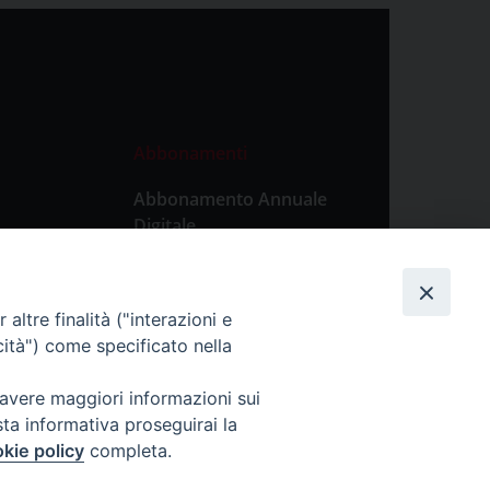
Abbonamenti
Abbonamento Annuale
Digitale
Abbonamento Annuale
Cartaceo
altre finalità ("interazioni e
Abbonamento Singola
cità") come specificato nella
Copia Digitale
 avere maggiori informazioni sui
sta informativa proseguirai la
kie policy
completa.