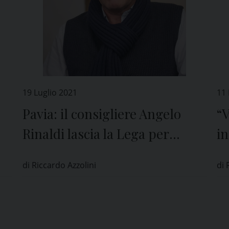
19 Luglio 2021
11
Pavia: il consigliere Angelo
“V
Rinaldi lascia la Lega per
in
passare a Fratelli d’Italia
di Riccardo Azzolini
di 