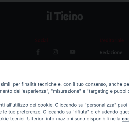
Social
L’editoriale
Redazione
i
Storia
y
imili per finalità tecniche e, con il tuo consenso, anche per 
amento dell'esperienza", "misurazione" e "targeting e pubbli
i all'utilizzo dei cookie. Cliccando su "personalizza" puoi
re le tue preferenze. Cliccando su "rifiuta" o chiudendo que
okie tecnici. Ulteriori informazioni sono disponibili nella
coo