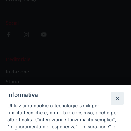
Social
L’editoriale
Redazione
Storia
Informativa
Abbonamenti
Utilizziamo cookie o tecnologie simili per
finalità tecniche e, con il tuo consenso, anche per
Abbonamento Annuale Digitale
altre finalità ("interazioni e funzionalità semplici",
"miglioramento dell'esperienza", "misurazione" e
Abbonamento Annuale Cartaceo