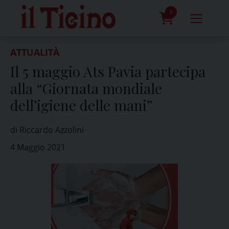
Skip
to
0
content
prodotti
ATTUALITÀ
Il 5 maggio Ats Pavia partecipa
alla “Giornata mondiale
dell’igiene delle mani”
di Riccardo Azzolini
4 Maggio 2021