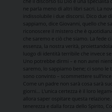
che il discorso su Dio è una specialità d
ne parla meno di altri libri sacri. La n
indissolubile i due discorsi. Dico due d
sappiamo, dice Giovanni, quello che sa
riconoscere il mistero che è quotidianam
che saremo e ciò che siamo. La fede ci 
essenza, la nostra verità, proiettandol
luogo di identità terribile che invece 
Uno potrebbe dirmi – e non avrei nien
saremo, lo sappiamo bene; ci sono le 
sono convinto – scommettere sull’inc
Come un padre non sarà cosa sarà suo f
giorni… L’unica certezza è il loro legame
allora saper ospitare questa relazione. 
tenerezza e dalla forza dello Spirito, Co