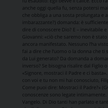
fu esaudito: Egli bevve il calice. Ecco 
anche oggi quella fu, senza potersi mai 
che obbliga a una sosta prolungata e a
imbarazzante?) domanda: è sufficiente 
dire di conoscere Dio? E – inevitabile
Giovanni: «ciò che saremo non è stato a
ancora manifestato. Nessuno l’ha visto.
fai a dire che l’uomo o la donna che ti s
da Lui generato? Da domanda a domanda
inverso? Se bisogna risalire dal Figlio o 
«Signore, mostraci il Padre e ci basta
con voi e tu non mi hai conosciuto, Fili
Come puoi dire: Mostraci il Padre?» (Gv
conoscenze sono legate intimamente. E d
Vangelo. Di Dio tanti han parlato e ta