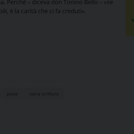
a. Perché – diceva don Tonino Bello – «se
li, è la carità che ci fa creduti».
pavia
sacra scrittura