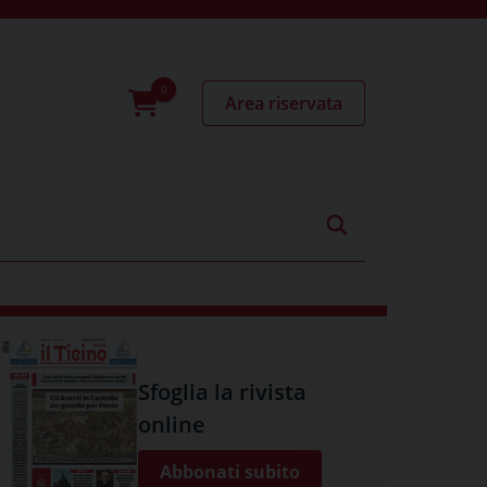
Area riservata
0
prodotti
Sfoglia la rivista
online
Abbonati subito