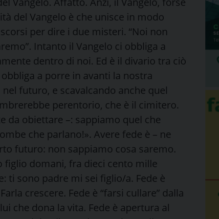
el Vangelo. Affatto. Anzi, il Vangelo, forse
ovità del Vangelo è che unisce in modo
iscorsi per dire i due misteri. “Noi non
remo”. Intanto il Vangelo ci obbliga a
ente dentro di noi. Ed è il divario tra ciò
obbliga a porre in avanti la nostra
a nel futuro, e scavalcando anche quel
sembrerebbe perentorio, che è il cimitero.
te da obiettare –: sappiamo quel che
tombe che parlano!». Avere fede è – ne
erto futuro: non sappiamo cosa saremo.
iglio domani, fra dieci cento mille
: ti sono padre mi sei figlio/a. Fede è
Farla crescere. Fede è “farsi cullare” dalla
lui che dona la vita. Fede è apertura al