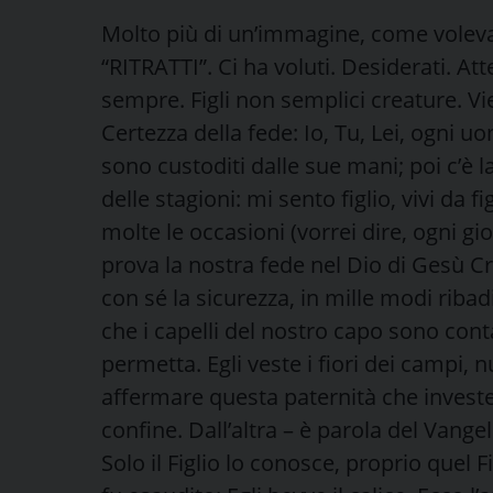
Molto più di un’immagine, come voleva
“RITRATTI”. Ci ha voluti. Desiderati. At
sempre. Figli non semplici creature. V
Certezza della fede: Io, Tu, Lei, ogni 
sono custoditi dalle sue mani; poi c’è l
delle stagioni: mi sento figlio, vivi da 
molte le occasioni (vorrei dire, ogni gi
prova la nostra fede nel Dio di Gesù Cr
con sé la sicurezza, in mille modi ribad
che i capelli del nostro capo sono cont
permetta. Egli veste i fiori dei campi, nu
affermare questa paternità che investe
confine. Dall’altra – è parola del Vang
Solo il Figlio lo conosce, proprio quel F