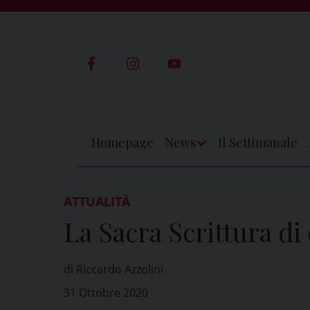
Skip
to
content
Homepage
News
Il Settimanale
Apri
Menu
ATTUALITÀ
La Sacra Scrittura d
di Riccardo Azzolini
31 Ottobre 2020