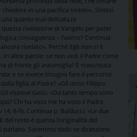
l’antinomia profonda della fede, che rimane
chiedere in una pacifica sintesi». Sintesi
 una quanto mai delicata (e
questa rivelazione di Vangelo per poter
 e logica conseguenza – l’uomo? Continua
ncora rivelato». Perché Egli non si è
 In altre parole: se non vedi il Padre come
ta di fronte gli assomiglia? È stato/stata
: e se invece bisogna fare il percorso
dalla figlia al Padre? «Gli disse Filippo:
». Gli rispose Gesù: «Da tanto tempo sono
ppo? Chi ha visto me ha visto il Padre.
 14, 8-9). Continua p. Balducci: «Le due
el resto è questa l’originalità del
nti parlano. Saremmo stolti se dicessimo