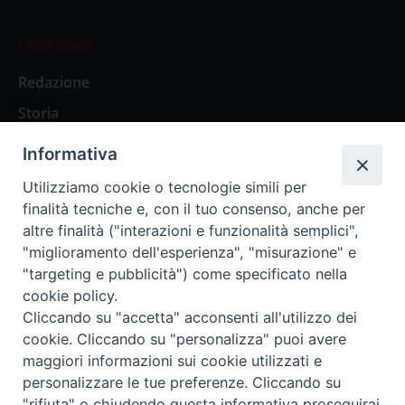
L’editoriale
Redazione
Storia
Informativa
Abbonamenti
Utilizziamo cookie o tecnologie simili per
finalità tecniche e, con il tuo consenso, anche per
Abbonamento Annuale Digitale
altre finalità ("interazioni e funzionalità semplici",
"miglioramento dell'esperienza", "misurazione" e
Abbonamento Annuale Cartaceo
"targeting e pubblicità") come specificato nella
Abbonamento Singola Copia Digitale
cookie policy.
Cliccando su "accetta" acconsenti all'utilizzo dei
cookie. Cliccando su "personalizza" puoi avere
maggiori informazioni sui cookie utilizzati e
personalizzare le tue preferenze. Cliccando su
Redazione: Pavia, Piazza Duomo 11 - tel. 0382.24736 -
"rifiuta" o chiudendo questa informativa proseguirai