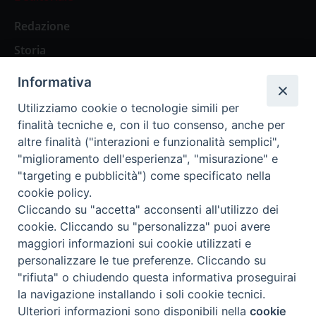
Redazione
Storia
Informativa
Abbonamenti
Utilizziamo cookie o tecnologie simili per
finalità tecniche e, con il tuo consenso, anche per
Abbonamento Annuale Digitale
altre finalità ("interazioni e funzionalità semplici",
"miglioramento dell'esperienza", "misurazione" e
Abbonamento Annuale Cartaceo
"targeting e pubblicità") come specificato nella
Abbonamento Singola Copia Digitale
cookie policy.
Cliccando su "accetta" acconsenti all'utilizzo dei
cookie. Cliccando su "personalizza" puoi avere
maggiori informazioni sui cookie utilizzati e
personalizzare le tue preferenze. Cliccando su
Redazione: Pavia, Piazza Duomo 11 - tel. 0382.24736 -
"rifiuta" o chiudendo questa informativa proseguirai
amministrazione@ilticino.it - repossi@ilticino.it - P.
la navigazione installando i soli cookie tecnici.
IVA: 00213430184
Preferenze Cookie
Ulteriori informazioni sono disponibili nella
cookie