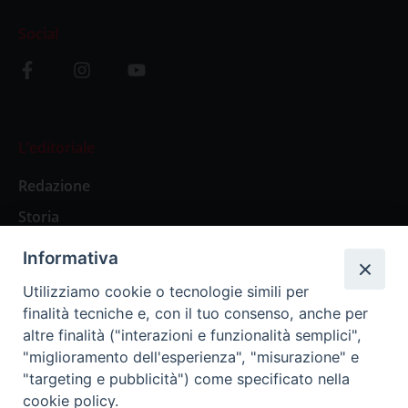
Social
L’editoriale
Redazione
Storia
Informativa
Abbonamenti
Utilizziamo cookie o tecnologie simili per
finalità tecniche e, con il tuo consenso, anche per
Abbonamento Annuale Digitale
altre finalità ("interazioni e funzionalità semplici",
"miglioramento dell'esperienza", "misurazione" e
Abbonamento Annuale Cartaceo
"targeting e pubblicità") come specificato nella
Abbonamento Singola Copia Digitale
cookie policy.