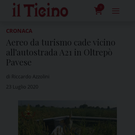
Skip
to
0
content
prodotti
CRONACA
Aereo da turismo cade vicino
all’autostrada A21 in Oltrepò
Pavese
di Riccardo Azzolini
23 Luglio 2020