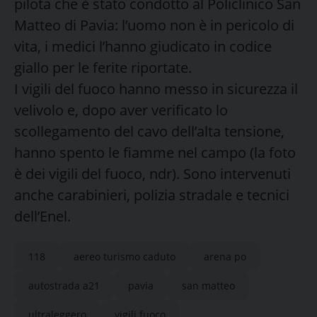
pilota che è stato condotto al Policlinico San
Matteo di Pavia: l’uomo non è in pericolo di
vita, i medici l’hanno giudicato in codice
giallo per le ferite riportate.
I vigili del fuoco hanno messo in sicurezza il
velivolo e, dopo aver verificato lo
scollegamento del cavo dell’alta tensione,
hanno spento le fiamme nel campo (la foto
è dei vigili del fuoco, ndr). Sono intervenuti
anche carabinieri, polizia stradale e tecnici
dell’Enel.
118
aereo turismo caduto
arena po
autostrada a21
pavia
san matteo
ultraleggero
vigili fuoco