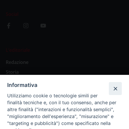
Social
L’editoriale
Redazione
Storia
Informativa
Abbonamenti
Utilizziamo cookie o tecnologie simili per
finalità tecniche e, con il tuo consenso, anche per
Abbonamento Annuale Digitale
altre finalità ("interazioni e funzionalità semplici",
"miglioramento dell'esperienza", "misurazione" e
Abbonamento Annuale Cartaceo
"targeting e pubblicità") come specificato nella
Abbonamento Singola Copia Digitale