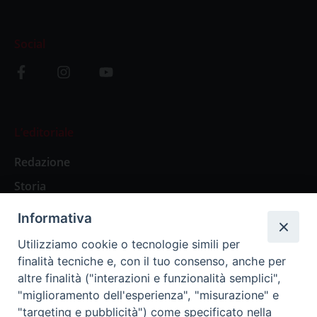
Social
L’editoriale
Redazione
Storia
Informativa
Abbonamenti
Utilizziamo cookie o tecnologie simili per
finalità tecniche e, con il tuo consenso, anche per
Abbonamento Annuale Digitale
altre finalità ("interazioni e funzionalità semplici",
"miglioramento dell'esperienza", "misurazione" e
Abbonamento Annuale Cartaceo
"targeting e pubblicità") come specificato nella