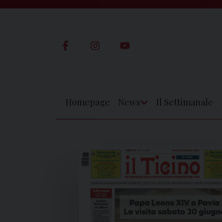
Skip
to
content
Homepage
News
Il Settimanale
Apri
Menu