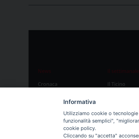
News
Il settimanale
Cronaca
Il Ticino
Attualità
Abbonament
Informativa
Primo Piano
Privacy Polic
Utilizziamo cookie o tecnologie s
Territorio
funzionalità semplici", "miglior
Città
cookie policy.
Cliccando su "accetta" acconsent
Politica