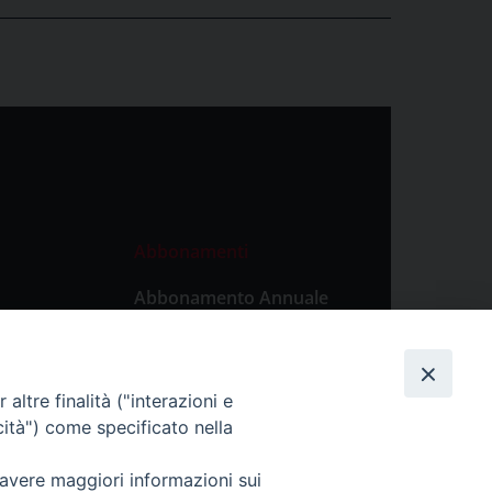
Abbonamenti
Abbonamento Annuale
Digitale
Abbonamento Annuale
Cartaceo
altre finalità ("interazioni e
Abbonamento Singola
cità") come specificato nella
Copia Digitale
 avere maggiori informazioni sui