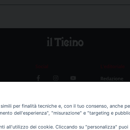
Social
L’editoriale
Redazione
i
Storia
y
imili per finalità tecniche e, con il tuo consenso, anche per 
amento dell'esperienza", "misurazione" e "targeting e pubbli
i all'utilizzo dei cookie. Cliccando su "personalizza" puoi