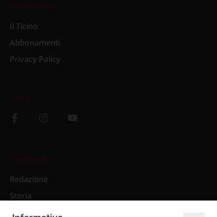
Il settimanale
Il Ticino
Abbonamenti
Privacy Policy
Social
L’editoriale
Redazione
Storia