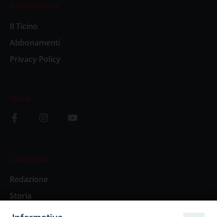
Il settimanale
Il Ticino
Abbonamenti
Privacy Policy
Social
L’editoriale
Redazione
Storia