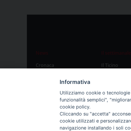
News
Il settimanale
Cronaca
Il Ticino
Attualità
Abbonament
Informativa
Primo Piano
Privacy Polic
Utilizziamo cookie o tecnologie s
Territorio
funzionalità semplici", "miglior
Città
cookie policy.
Cliccando su "accetta" acconsent
Politica
cookie utilizzati e personalizza
Sport
navigazione installando i soli co