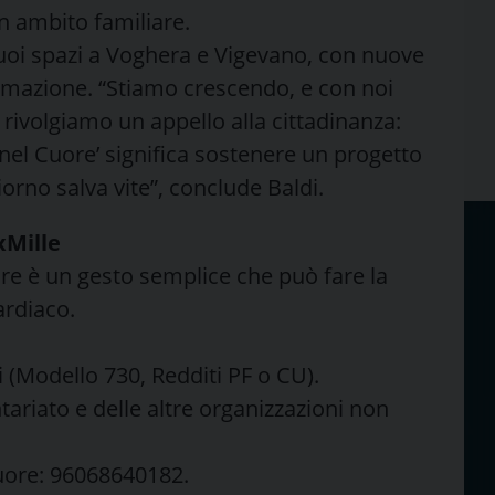
n ambito familiare.
uoi spazi a Voghera e Vigevano, con nuove
formazione. “Stiamo crescendo, e con noi
 rivolgiamo un appello alla cittadinanza:
a nel Cuore’ significa sostenere un progetto
orno salva vite”, conclude Baldi.
xMille
ore è un gesto semplice che può fare la
ardiaco.
i (Modello 730, Redditi PF o CU).
ariato e delle altre organizzazioni non
 Cuore: 96068640182.