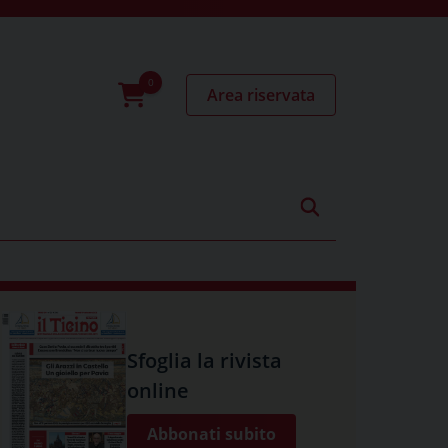
Area riservata
0
prodotti
Sfoglia la rivista
online
Abbonati subito