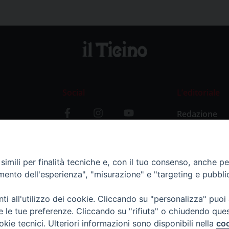
Social
L’editoriale
Redazione
i
Storia
y
imili per finalità tecniche e, con il tuo consenso, anche per 
amento dell'esperienza", "misurazione" e "targeting e pubbli
i all'utilizzo dei cookie. Cliccando su "personalizza" puoi
re le tue preferenze. Cliccando su "rifiuta" o chiudendo que
okie tecnici. Ulteriori informazioni sono disponibili nella
coo