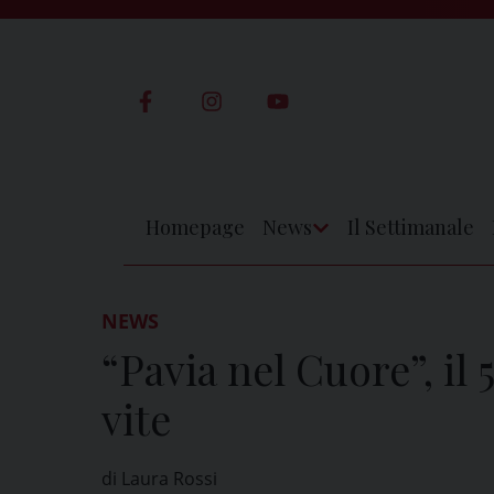
Skip
to
content
Homepage
News
Il Settimanale
Apri
Menu
NEWS
“Pavia nel Cuore”, il
vite
di Laura Rossi