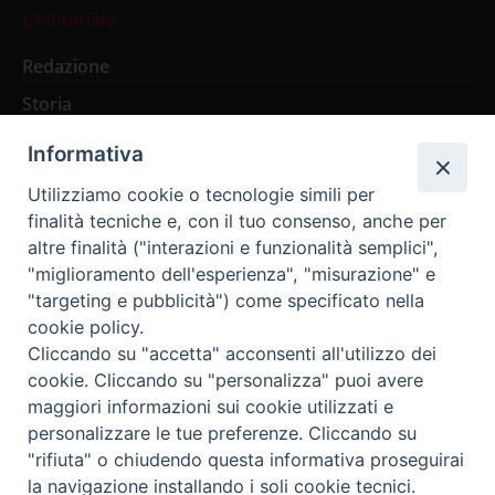
L’editoriale
Redazione
Storia
Informativa
Abbonamenti
Utilizziamo cookie o tecnologie simili per
finalità tecniche e, con il tuo consenso, anche per
Abbonamento Annuale Digitale
altre finalità ("interazioni e funzionalità semplici",
"miglioramento dell'esperienza", "misurazione" e
Abbonamento Annuale Cartaceo
"targeting e pubblicità") come specificato nella
Abbonamento Singola Copia Digitale
cookie policy.
Cliccando su "accetta" acconsenti all'utilizzo dei
cookie. Cliccando su "personalizza" puoi avere
maggiori informazioni sui cookie utilizzati e
personalizzare le tue preferenze. Cliccando su
Redazione: Pavia, Piazza Duomo 11 - tel. 0382.24736 -
"rifiuta" o chiudendo questa informativa proseguirai
amministrazione@ilticino.it - repossi@ilticino.it - P.
la navigazione installando i soli cookie tecnici.
IVA: 00213430184