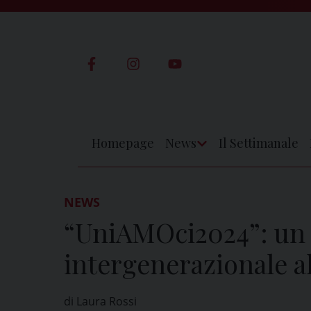
Skip
to
content
Homepage
News
Il Settimanale
Apri
Menu
NEWS
“UniAMOci2024”: un 
intergenerazionale al
di Laura Rossi