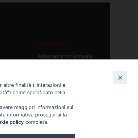
Abbonamenti
Abbonamento Annuale
Digitale
Abbonamento Annuale
Cartaceo
altre finalità ("interazioni e
Abbonamento Singola
cità") come specificato nella
Copia Digitale
 avere maggiori informazioni sui
sta informativa proseguirai la
kie policy
completa.