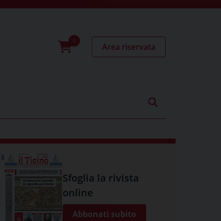
Area riservata
0
prodotti
Sfoglia la rivista
online
Abbonati subito