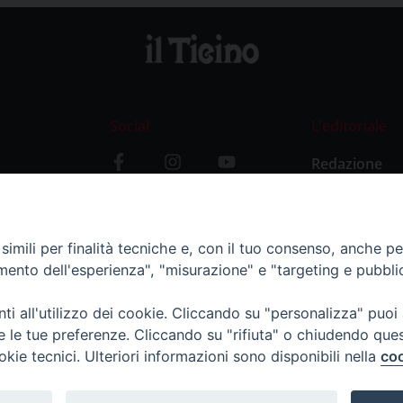
Social
L’editoriale
Redazione
i
Storia
y
imili per finalità tecniche e, con il tuo consenso, anche per 
amento dell'esperienza", "misurazione" e "targeting e pubbli
i all'utilizzo dei cookie. Cliccando su "personalizza" puoi
re le tue preferenze. Cliccando su "rifiuta" o chiudendo que
okie tecnici. Ulteriori informazioni sono disponibili nella
coo