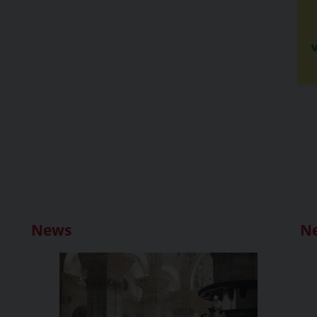
News
N