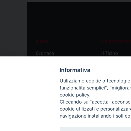
News
Il settimanale
Cronaca
Il Ticino
Attualità
Abbonament
Informativa
Primo Piano
Privacy Polic
Utilizziamo cookie o tecnologie s
Territorio
funzionalità semplici", "miglior
Città
cookie policy.
Cliccando su "accetta" acconsent
Politica
cookie utilizzati e personalizza
Sport
navigazione installando i soli co