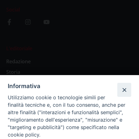
Social
L’editoriale
Redazione
Storia
Informativa
Abbonamenti
Utilizziamo cookie o tecnologie simili per
finalità tecniche e, con il tuo consenso, anche per
Abbonamento Annuale Digitale
altre finalità ("interazioni e funzionalità semplici",
"miglioramento dell'esperienza", "misurazione" e
Abbonamento Annuale Cartaceo
"targeting e pubblicità") come specificato nella
Abbonamento Singola Copia Digitale
cookie policy.