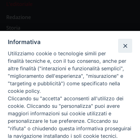
L’editoriale
Redazione
Storia
Informativa
Abbonamenti
Utilizziamo cookie o tecnologie simili per
finalità tecniche e, con il tuo consenso, anche per
Abbonamento Annuale Digitale
altre finalità ("interazioni e funzionalità semplici",
"miglioramento dell'esperienza", "misurazione" e
Abbonamento Annuale Cartaceo
"targeting e pubblicità") come specificato nella
Abbonamento Singola Copia Digitale
cookie policy.
Cliccando su "accetta" acconsenti all'utilizzo dei
cookie. Cliccando su "personalizza" puoi avere
maggiori informazioni sui cookie utilizzati e
personalizzare le tue preferenze. Cliccando su
Redazione: Pavia, Piazza Duomo 11 - tel. 0382.24736 -
"rifiuta" o chiudendo questa informativa proseguirai
amministrazione@ilticino.it - repossi@ilticino.it - P.
la navigazione installando i soli cookie tecnici.
IVA: 00213430184