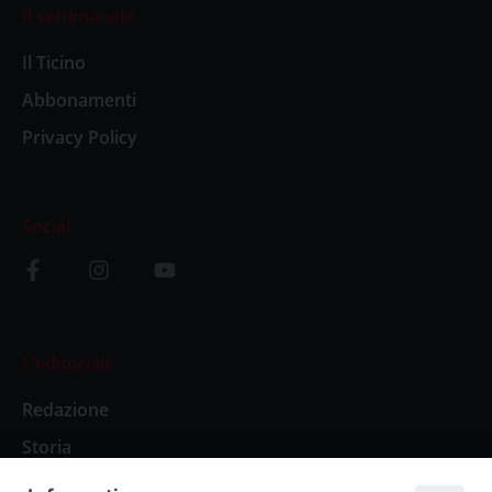
Il settimanale
Il Ticino
Abbonamenti
Privacy Policy
Social
L’editoriale
Redazione
Storia