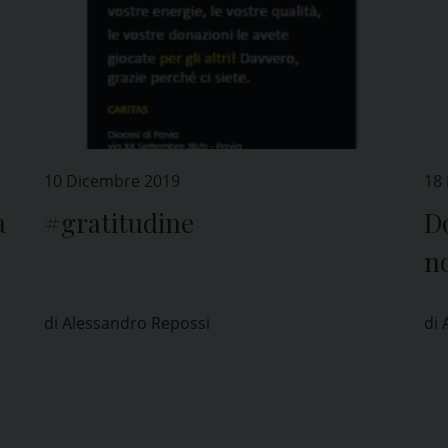
10 Dicembre 2019
18
a
#gratitudine
D
no
ne
di Alessandro Repossi
di 