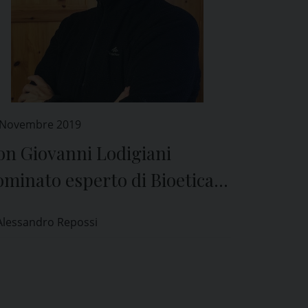
 Novembre 2019
on Giovanni Lodigiani
minato esperto di Bioetica
l Comitato Etico di Pavia
Alessandro Repossi