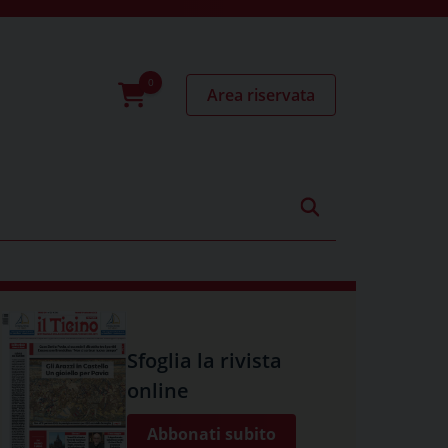
Area riservata
0
prodotti
Sfoglia la rivista
online
Abbonati subito