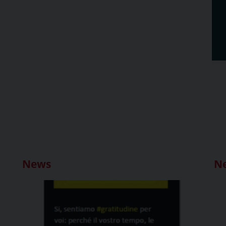
News
N