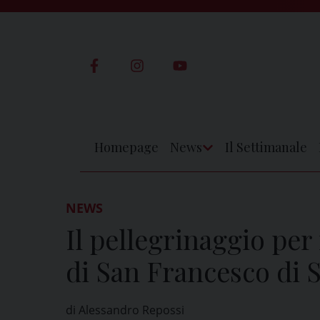
Skip
to
content
Homepage
News
Il Settimanale
Apri
Menu
NEWS
Il pellegrinaggio per 
di San Francesco di S
di Alessandro Repossi