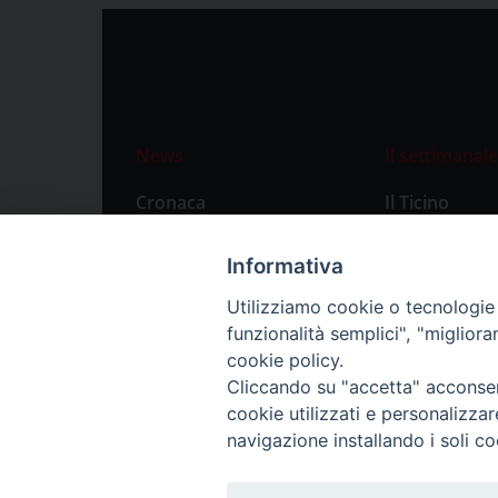
News
Il settimanale
Cronaca
Il Ticino
Attualità
Abbonament
Informativa
Primo Piano
Privacy Polic
Utilizziamo cookie o tecnologie s
Territorio
funzionalità semplici", "miglior
Città
cookie policy.
Cliccando su "accetta" acconsent
Politica
cookie utilizzati e personalizza
Sport
navigazione installando i soli co