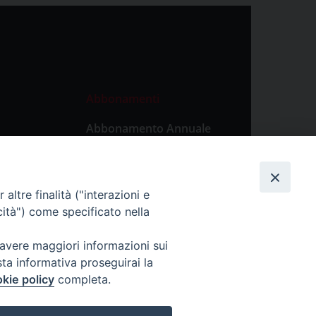
Abbonamenti
Abbonamento Annuale
Digitale
Abbonamento Annuale
Cartaceo
altre finalità ("interazioni e
Abbonamento Singola
cità") come specificato nella
Copia Digitale
 avere maggiori informazioni sui
sta informativa proseguirai la
kie policy
completa.