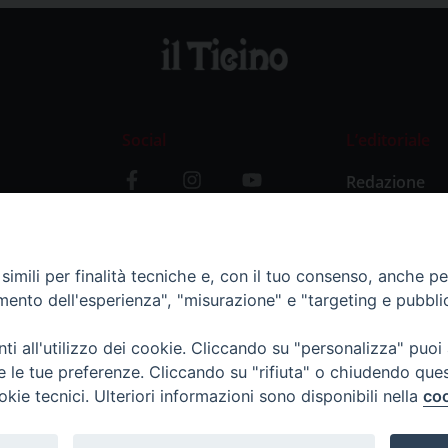
Social
L’editoriale
Redazione
i
Storia
y
imili per finalità tecniche e, con il tuo consenso, anche per 
amento dell'esperienza", "misurazione" e "targeting e pubbli
i all'utilizzo dei cookie. Cliccando su "personalizza" puoi
re le tue preferenze. Cliccando su "rifiuta" o chiudendo que
okie tecnici. Ulteriori informazioni sono disponibili nella
coo