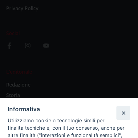
Privacy Policy
Social
L’editoriale
Redazione
Storia
Informativa
Abbonamenti
Utilizziamo cookie o tecnologie simili per
finalità tecniche e, con il tuo consenso, anche per
Abbonamento Annuale Digitale
altre finalità ("interazioni e funzionalità semplici",