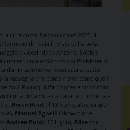
 “La città come Palcoscenico” 2023, il
l Comune di Pavia in vista della bella
 maggio il vicesindaco Antonio Bobbio
 di concerti concordato con la ProMoter di
rta d’animazione nei mesi scorsi: sette
 la rassegna che conta nomi come quelli
nte da X-Factor),
Alfa
(rapper e volto noto
vo
(icona della musica italiana che torna a
lio),
Rocco Hunt
(il 13 luglio, altro rapper
nile),
Manuel Agnelli
(showman e
ico
Andrea Pucci
(17 luglio),
Alice
che