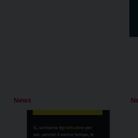
News
N