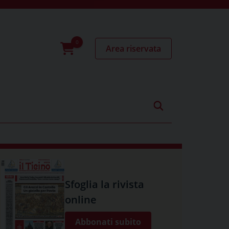
Area riservata
0
prodotti
Sfoglia la rivista
online
Abbonati subito