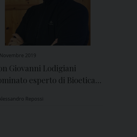
 Novembre 2019
on Giovanni Lodigiani
minato esperto di Bioetica
l Comitato Etico di Pavia
Alessandro Repossi