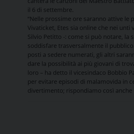
canterà le canzoni del Maestro Battiato
il 6 di settembre.
“Nelle prossime ore saranno attive le p
Vivaticket, Etes sia online che nei unti
Silvio Petitto -: come si può notare, la 
soddisfare trasversalmente il pubblico.
posti a sedere numerati, gli altri saran
dare la possibilità ai più giovani di trova
loro – ha detto il vicesindaco Bobbio Pa
per evitare episodi di malamovida in ce
divertimento; rispondiamo così anche 