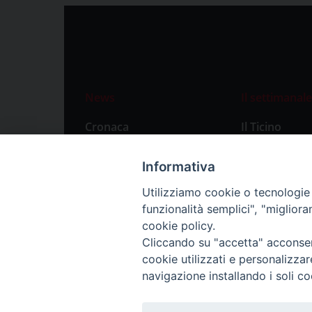
News
Il settimanale
Cronaca
Il Ticino
Attualità
Abbonament
Informativa
Primo Piano
Privacy Polic
Utilizziamo cookie o tecnologie s
Territorio
funzionalità semplici", "miglior
Città
cookie policy.
Cliccando su "accetta" acconsent
Politica
cookie utilizzati e personalizza
Sport
navigazione installando i soli co