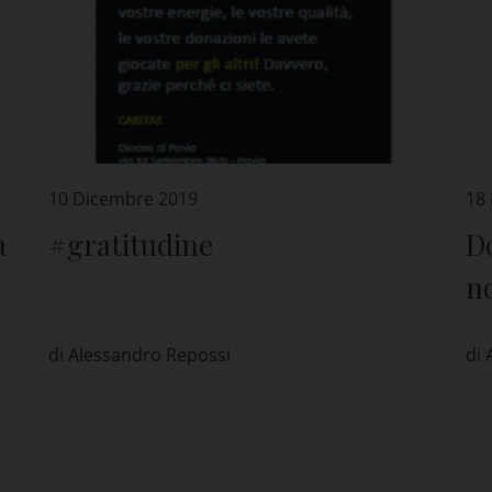
10 Dicembre 2019
18
a
#gratitudine
D
no
ne
di Alessandro Repossi
di 