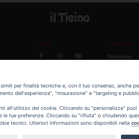
Social
L’editoriale
Redazione
i
Storia
y
imili per finalità tecniche e, con il tuo consenso, anche per 
amento dell'esperienza", "misurazione" e "targeting e pubbli
i all'utilizzo dei cookie. Cliccando su "personalizza" puoi
re le tue preferenze. Cliccando su "rifiuta" o chiudendo que
okie tecnici. Ulteriori informazioni sono disponibili nella
coo