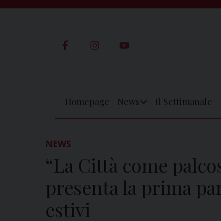
Skip
to
content
Homepage
News
Il Settimanale
Apri
Menu
NEWS
“La Città come palco
presenta la prima par
estivi