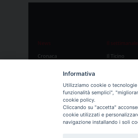
News
Il settimanale
Cronaca
Il Ticino
Attualità
Abbonament
Informativa
Primo Piano
Privacy Polic
Utilizziamo cookie o tecnologie s
Territorio
funzionalità semplici", "miglior
Città
cookie policy.
Cliccando su "accetta" acconsent
Politica
cookie utilizzati e personalizza
Sport
navigazione installando i soli co