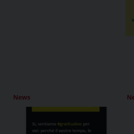
News
N