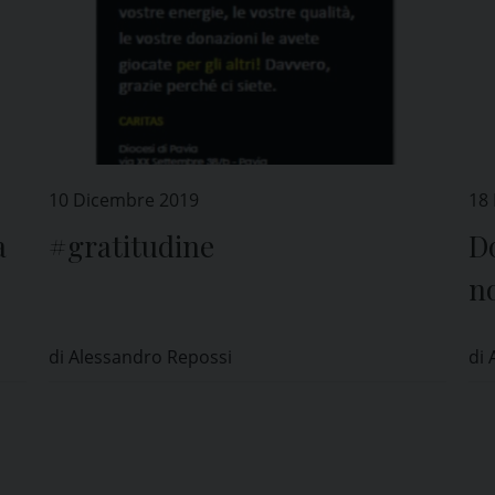
10 Dicembre 2019
18
a
#gratitudine
D
no
ne
di Alessandro Repossi
di 