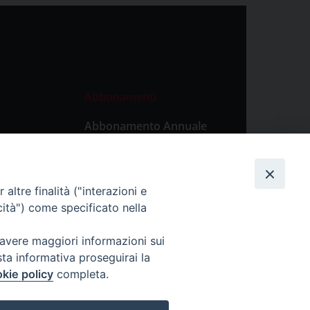
Abbonamenti
Abbonamento Annuale
Digitale
Abbonamento Annuale
Cartaceo
altre finalità ("interazioni e
Abbonamento Singola
cità") come specificato nella
Copia Digitale
 avere maggiori informazioni sui
sta informativa proseguirai la
kie policy
completa.