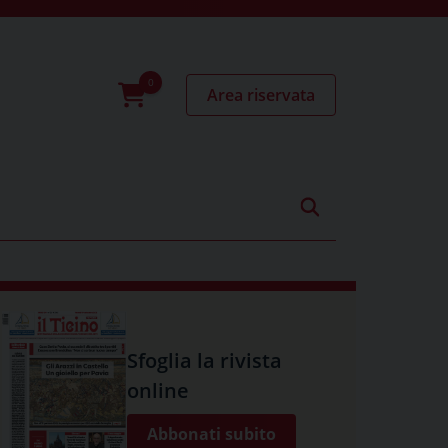
Area riservata
0
prodotti
Sfoglia la rivista
online
Abbonati subito