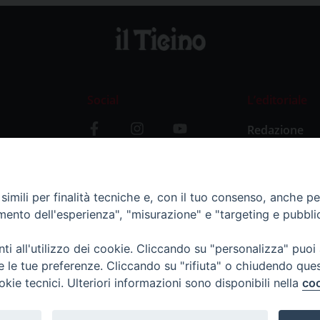
Social
L’editoriale
Redazione
i
Storia
y
imili per finalità tecniche e, con il tuo consenso, anche per 
amento dell'esperienza", "misurazione" e "targeting e pubbli
i all'utilizzo dei cookie. Cliccando su "personalizza" puoi
re le tue preferenze. Cliccando su "rifiuta" o chiudendo que
okie tecnici. Ulteriori informazioni sono disponibili nella
coo