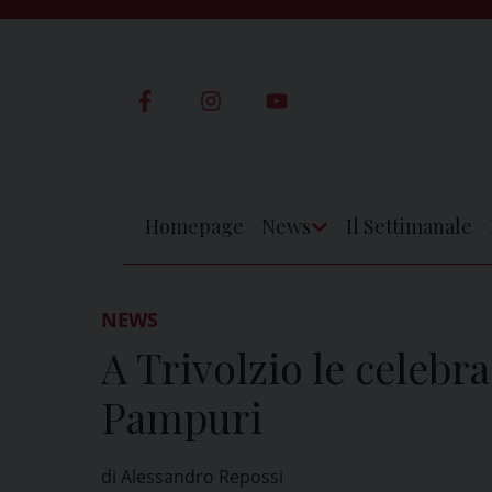
Skip
to
content
Homepage
News
Il Settimanale
Apri
Menu
NEWS
A Trivolzio le celebr
Pampuri
di Alessandro Repossi