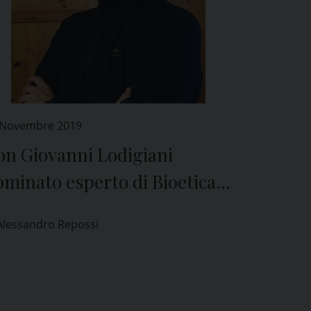
 Novembre 2019
on Giovanni Lodigiani
minato esperto di Bioetica
l Comitato Etico di Pavia
Alessandro Repossi