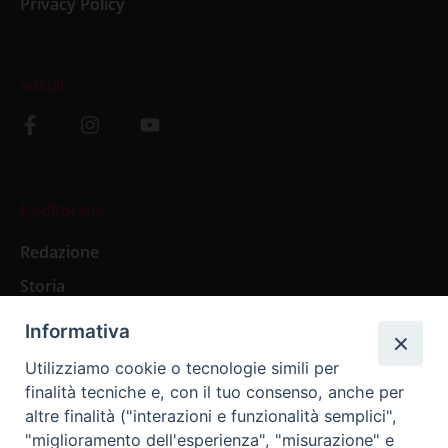
Privacy Policy
Social
L’editoriale
Redazione
Storia
Informativa
Abbonamenti
Utilizziamo cookie o tecnologie simili per
finalità tecniche e, con il tuo consenso, anche per
Abbonamento Annuale Digitale
altre finalità ("interazioni e funzionalità semplici",
"miglioramento dell'esperienza", "misurazione" e
Abbonamento Annuale Cartaceo