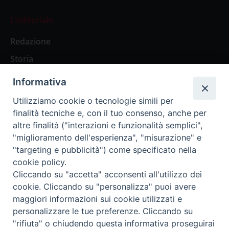
L’editoriale
Redazione
Storia
Informativa
Abbonamenti
Utilizziamo cookie o tecnologie simili per
finalità tecniche e, con il tuo consenso, anche per
Abbonamento Annuale Digitale
altre finalità ("interazioni e funzionalità semplici",
"miglioramento dell'esperienza", "misurazione" e
Abbonamento Annuale Cartaceo
"targeting e pubblicità") come specificato nella
Abbonamento Singola Copia Digitale
cookie policy.
Cliccando su "accetta" acconsenti all'utilizzo dei
cookie. Cliccando su "personalizza" puoi avere
maggiori informazioni sui cookie utilizzati e
personalizzare le tue preferenze. Cliccando su
Redazione: Pavia, Piazza Duomo 11 - tel. 0382.24736 -
"rifiuta" o chiudendo questa informativa proseguirai
amministrazione@ilticino.it - repossi@ilticino.it - P.