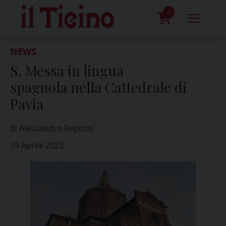
Skip
to
0
content
prodotti
NEWS
S. Messa in lingua
spagnola nella Cattedrale di
Pavia
di Alessandro Repossi
19 Aprile 2023