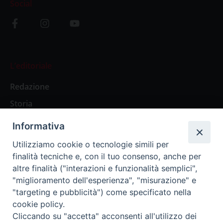
Social
L’editoriale
Redazione
Storia
Informativa
Abbonamenti
Utilizziamo cookie o tecnologie simili per
finalità tecniche e, con il tuo consenso, anche per
Abbonamento Annuale Digitale
altre finalità ("interazioni e funzionalità semplici",
"miglioramento dell'esperienza", "misurazione" e
Abbonamento Annuale Cartaceo
"targeting e pubblicità") come specificato nella
Abbonamento Singola Copia Digitale
cookie policy.
Cliccando su "accetta" acconsenti all'utilizzo dei