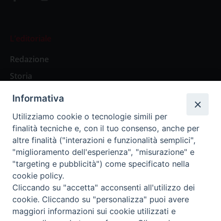
L’editoriale
Redazione
Storia
Informativa
Abbonamenti
Utilizziamo cookie o tecnologie simili per
finalità tecniche e, con il tuo consenso, anche per
Abbonamento Annuale Digitale
altre finalità ("interazioni e funzionalità semplici",
"miglioramento dell'esperienza", "misurazione" e
Abbonamento Annuale Cartaceo
"targeting e pubblicità") come specificato nella
Abbonamento Singola Copia Digitale
cookie policy.
Cliccando su "accetta" acconsenti all'utilizzo dei
cookie. Cliccando su "personalizza" puoi avere
maggiori informazioni sui cookie utilizzati e