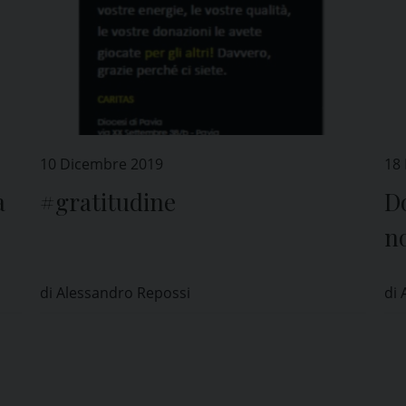
10 Dicembre 2019
18
a
#gratitudine
D
no
ne
di Alessandro Repossi
di 