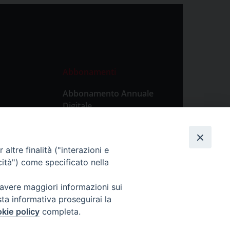
Abbonamenti
Abbonamento Annuale
Digitale
Abbonamento Annuale
Cartaceo
altre finalità ("interazioni e
Abbonamento Singola
cità") come specificato nella
Copia Digitale
 avere maggiori informazioni sui
sta informativa proseguirai la
kie policy
completa.