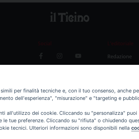
Social
L’editoriale
Redazione
i
Storia
y
imili per finalità tecniche e, con il tuo consenso, anche per 
amento dell'esperienza", "misurazione" e "targeting e pubbli
i all'utilizzo dei cookie. Cliccando su "personalizza" puoi
re le tue preferenze. Cliccando su "rifiuta" o chiudendo que
okie tecnici. Ulteriori informazioni sono disponibili nella
coo