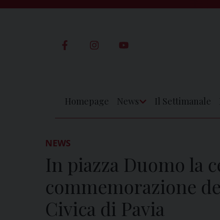
Skip
to
content
Homepage
News
Il Settimanale
Apri
Menu
NEWS
In piazza Duomo la c
commemorazione del 
Civica di Pavia