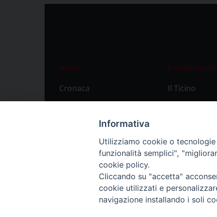
News
Il settimanale
Cronaca
Il Ticino
Attualità
Abbonament
Primo Piano
Privacy Polic
Informativa
Territorio
Utilizziamo cookie o tecnologie s
funzionalità semplici", "miglior
Città
cookie policy.
Politica
Cliccando su "accetta" acconsent
Sport
cookie utilizzati e personalizza
navigazione installando i soli co