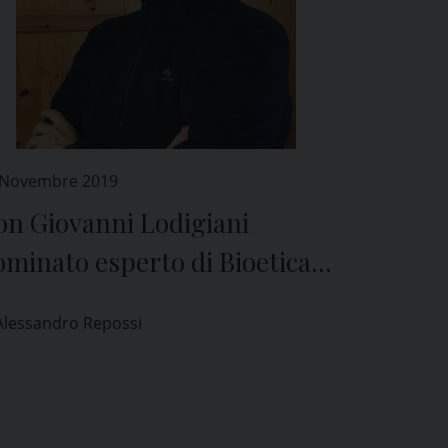
 Novembre 2019
on Giovanni Lodigiani
minato esperto di Bioetica
l Comitato Etico di Pavia
Alessandro Repossi