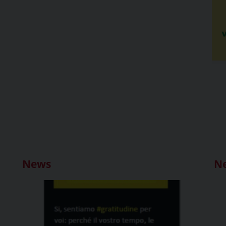
News
N