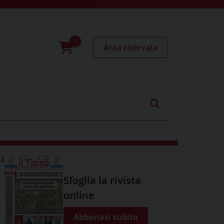
Area riservata
0
prodotti
Sfoglia la rivista
online
Abbonati subito