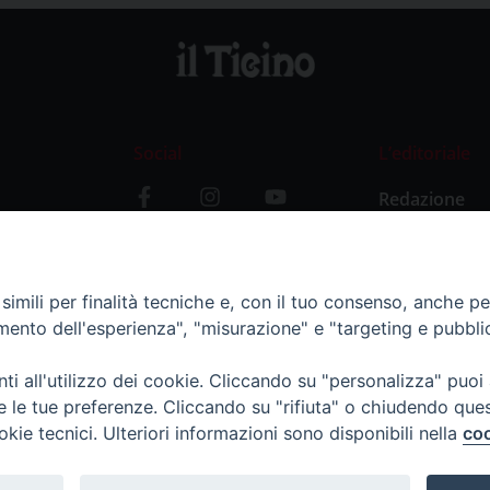
Social
L’editoriale
Redazione
i
Storia
y
imili per finalità tecniche e, con il tuo consenso, anche per 
amento dell'esperienza", "misurazione" e "targeting e pubbli
i all'utilizzo dei cookie. Cliccando su "personalizza" puoi
re le tue preferenze. Cliccando su "rifiuta" o chiudendo que
okie tecnici. Ulteriori informazioni sono disponibili nella
coo