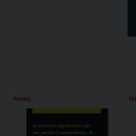
News
N