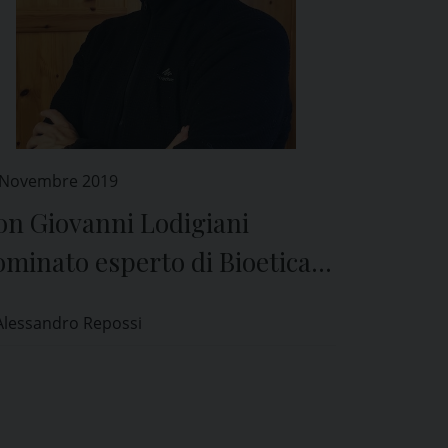
 Novembre 2019
on Giovanni Lodigiani
minato esperto di Bioetica
l Comitato Etico di Pavia
Alessandro Repossi