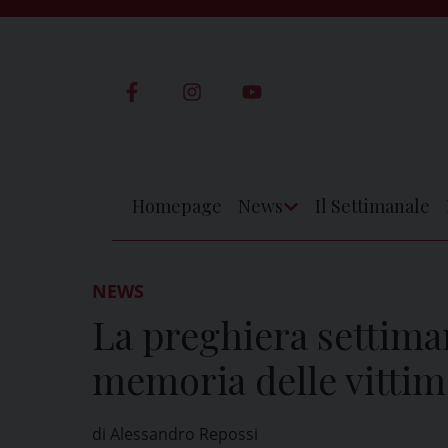
Skip
to
content
Homepage
News
Il Settimanale
Apri
Menu
NEWS
La preghiera settiman
memoria delle vittim
di Alessandro Repossi