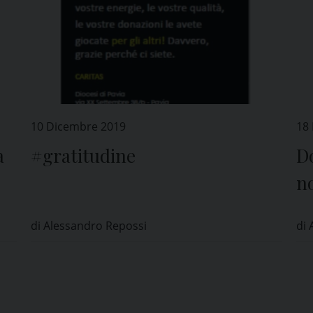
10 Dicembre 2019
18
a
#gratitudine
D
no
ne
di Alessandro Repossi
di 