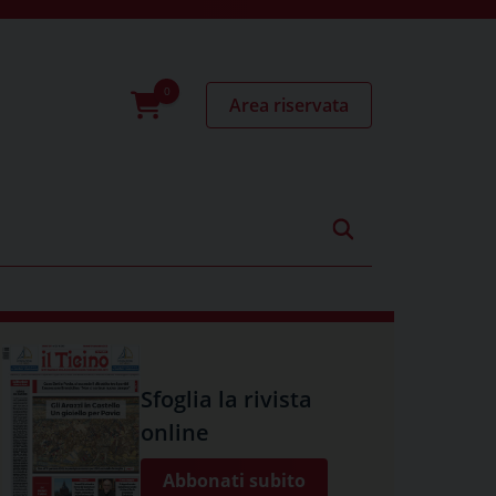
Area riservata
0
prodotti
Sfoglia la rivista
online
Abbonati subito