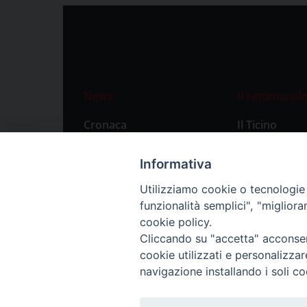
News
Il settimanale
Cronaca
Il Ticino
Attualità
Abbonament
Informativa
Primo Piano
Privacy Polic
Utilizziamo cookie o tecnologie s
Territorio
funzionalità semplici", "miglior
Città
cookie policy.
Cliccando su "accetta" acconsent
Politica
cookie utilizzati e personalizza
Sport
navigazione installando i soli co