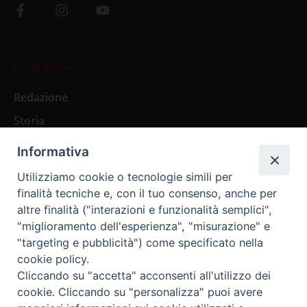
L’editoriale
Redazione
Storia
Informativa
Abbonamenti
Utilizziamo cookie o tecnologie simili per
finalità tecniche e, con il tuo consenso, anche per
Abbonamento Annuale Digitale
altre finalità ("interazioni e funzionalità semplici",
"miglioramento dell'esperienza", "misurazione" e
Abbonamento Annuale Cartaceo
"targeting e pubblicità") come specificato nella
Abbonamento Singola Copia Digitale
cookie policy.
Cliccando su "accetta" acconsenti all'utilizzo dei
cookie. Cliccando su "personalizza" puoi avere