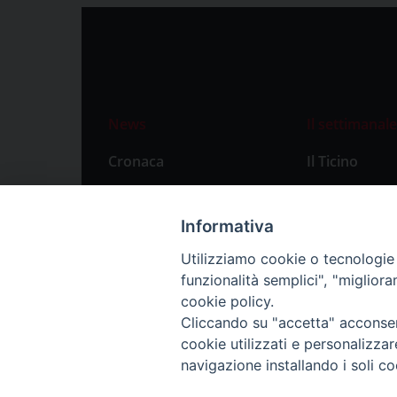
News
Il settimanale
Cronaca
Il Ticino
Attualità
Abbonament
Primo Piano
Privacy Polic
Informativa
Territorio
Utilizziamo cookie o tecnologie s
funzionalità semplici", "miglior
Città
cookie policy.
Politica
Cliccando su "accetta" acconsent
Sport
cookie utilizzati e personalizza
navigazione installando i soli co