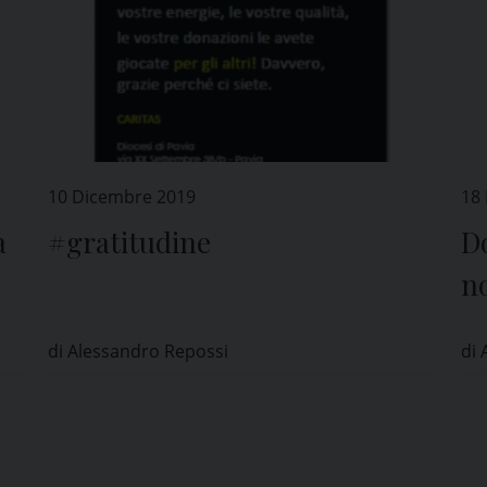
10 Dicembre 2019
18
a
#gratitudine
D
no
ne
di Alessandro Repossi
di 