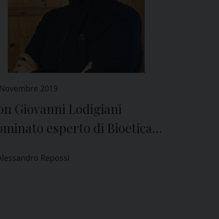
 Novembre 2019
on Giovanni Lodigiani
minato esperto di Bioetica
l Comitato Etico di Pavia
Alessandro Repossi