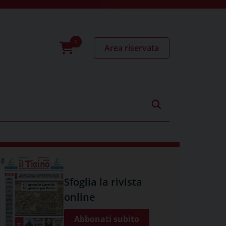
Area riservata
0
prodotti
Sfoglia la rivista
online
Abbonati subito