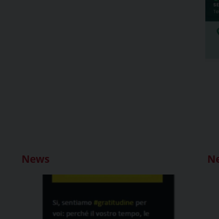
News
N