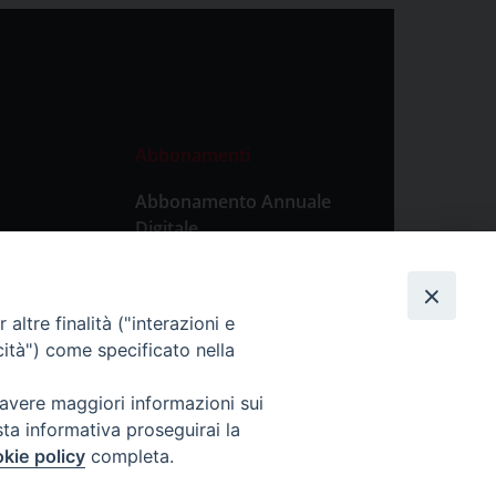
Abbonamenti
Abbonamento Annuale
Digitale
Abbonamento Annuale
Cartaceo
altre finalità ("interazioni e
Abbonamento Singola
cità") come specificato nella
Copia Digitale
 avere maggiori informazioni sui
sta informativa proseguirai la
kie policy
completa.