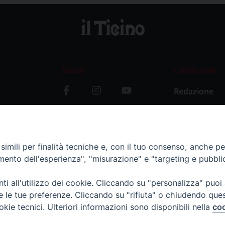
Social
L’editoriale
Redazione
i
Storia
y
imili per finalità tecniche e, con il tuo consenso, anche per 
amento dell'esperienza", "misurazione" e "targeting e pubbli
i all'utilizzo dei cookie. Cliccando su "personalizza" puoi
re le tue preferenze. Cliccando su "rifiuta" o chiudendo que
okie tecnici. Ulteriori informazioni sono disponibili nella
coo