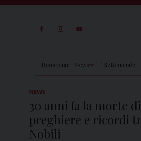
Skip
to
content
Homepage
News
Il Settimanale
Apri
Menu
NEWS
30 anni fa la morte d
preghiere e ricordi t
Nobili