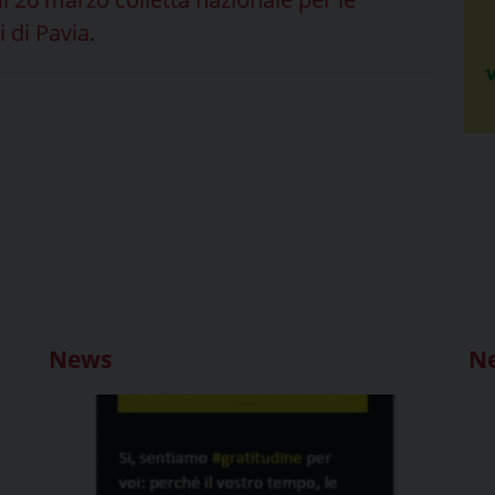
 di Pavia
.
News
N