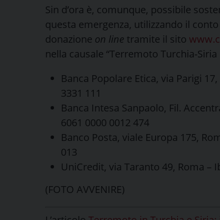
Sin d’ora è, comunque, possibile sostene
questa emergenza, utilizzando il conto
donazione
on line
tramite il sito
www.ca
nella causale “Terremoto Turchia-Siria
Banca Popolare Etica, via Parigi 1
3331 111
Banca Intesa Sanpaolo, Fil. Accent
6061 0000 0012 474
Banco Posta, viale Europa 175, Ro
013
UniCredit, via Taranto 49, Roma – 
(FOTO AVVENIRE)
L’articolo
Terremoto in Turchia e Siria: 