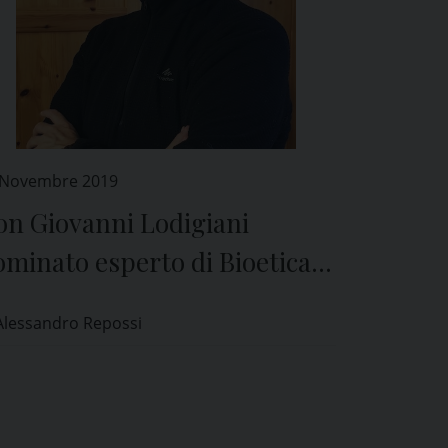
 Novembre 2019
on Giovanni Lodigiani
minato esperto di Bioetica
l Comitato Etico di Pavia
Alessandro Repossi