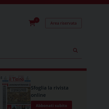
Area riservata
0
prodotti
Sfoglia la rivista
online
Abbonati subito