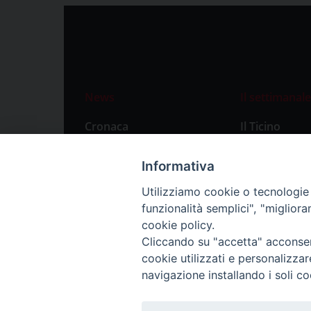
News
Il settimanale
Cronaca
Il Ticino
Attualità
Abbonament
Informativa
Primo Piano
Privacy Polic
Utilizziamo cookie o tecnologie s
Territorio
funzionalità semplici", "miglior
Città
cookie policy.
Cliccando su "accetta" acconsent
Politica
cookie utilizzati e personalizza
Sport
navigazione installando i soli co