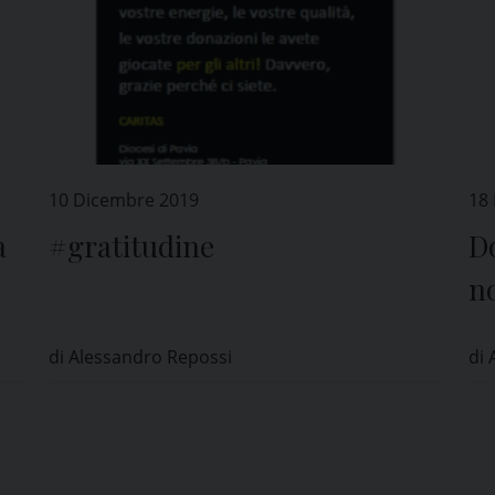
10 Dicembre 2019
18
a
#gratitudine
D
no
ne
di Alessandro Repossi
di 