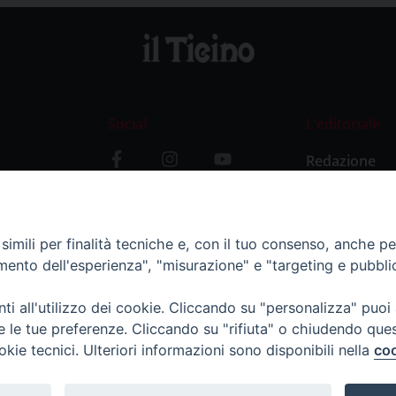
Social
L’editoriale
Redazione
i
Storia
y
imili per finalità tecniche e, con il tuo consenso, anche per 
amento dell'esperienza", "misurazione" e "targeting e pubbli
i all'utilizzo dei cookie. Cliccando su "personalizza" puoi
re le tue preferenze. Cliccando su "rifiuta" o chiudendo que
okie tecnici. Ulteriori informazioni sono disponibili nella
coo