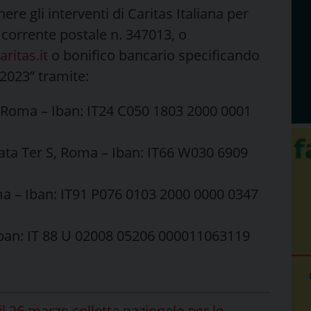
re gli interventi di Caritas Italiana per
 corrente postale n. 347013, o
ritas.it
o bonifico bancario specificando
 2023” tramite:
7, Roma – Iban: IT24 C050 1803 2000 0001
rata Ter S, Roma – Iban: IT66 W030 6909
ma – Iban: IT91 P076 0103 2000 0000 0347
Iban: IT 88 U 02008 05206 000011063119
il 26 marzo colletta nazionale per le