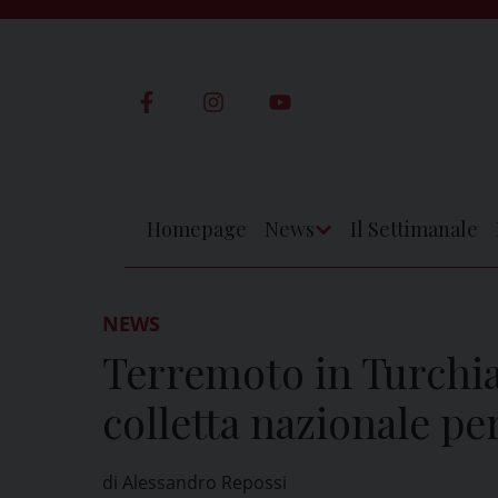
Skip
to
content
Homepage
News
Il Settimanale
Apri
Menu
NEWS
Terremoto in Turchia 
colletta nazionale pe
di Alessandro Repossi