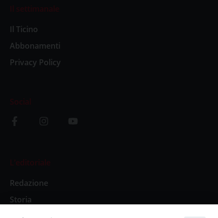
Il settimanale
Il Ticino
Abbonamenti
Privacy Policy
Social
L’editoriale
Redazione
Storia