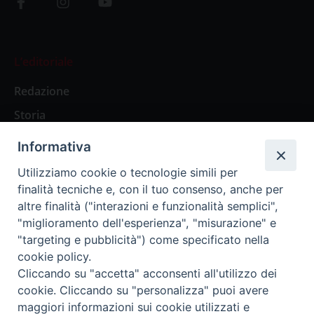
L’editoriale
Redazione
Storia
Informativa
Abbonamenti
Utilizziamo cookie o tecnologie simili per
finalità tecniche e, con il tuo consenso, anche per
Abbonamento Annuale Digitale
altre finalità ("interazioni e funzionalità semplici",
"miglioramento dell'esperienza", "misurazione" e
Abbonamento Annuale Cartaceo
"targeting e pubblicità") come specificato nella
Abbonamento Singola Copia Digitale
cookie policy.
Cliccando su "accetta" acconsenti all'utilizzo dei
cookie. Cliccando su "personalizza" puoi avere
maggiori informazioni sui cookie utilizzati e