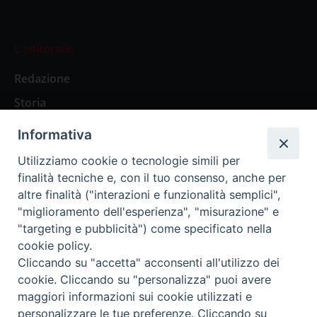
L’editoriale
Redazione
Storia
Informativa
Abbonamenti
Utilizziamo cookie o tecnologie simili per
finalità tecniche e, con il tuo consenso, anche per
Abbonamento Annuale Digitale
altre finalità ("interazioni e funzionalità semplici",
"miglioramento dell'esperienza", "misurazione" e
Abbonamento Annuale Cartaceo
"targeting e pubblicità") come specificato nella
Abbonamento Singola Copia Digitale
cookie policy.
Cliccando su "accetta" acconsenti all'utilizzo dei
cookie. Cliccando su "personalizza" puoi avere
maggiori informazioni sui cookie utilizzati e
personalizzare le tue preferenze. Cliccando su