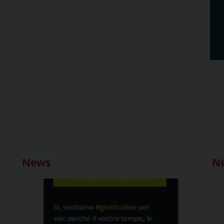
News
N