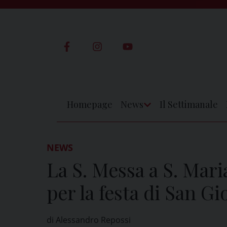
Skip
to
content
Homepage
News
Il Settimanale
Apri
Menu
NEWS
La S. Messa a S. Mari
per la festa di San G
di Alessandro Repossi