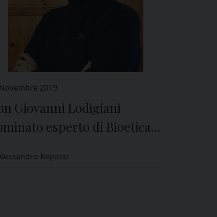
 Novembre 2019
on Giovanni Lodigiani
minato esperto di Bioetica
l Comitato Etico di Pavia
Alessandro Repossi