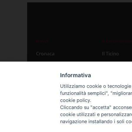
News
Il settimanale
Cronaca
Il Ticino
Attualità
Abbonament
Primo Piano
Privacy Polic
Informativa
Territorio
Utilizziamo cookie o tecnologie s
funzionalità semplici", "miglior
Città
cookie policy.
Politica
Cliccando su "accetta" acconsent
Sport
cookie utilizzati e personalizza
navigazione installando i soli co