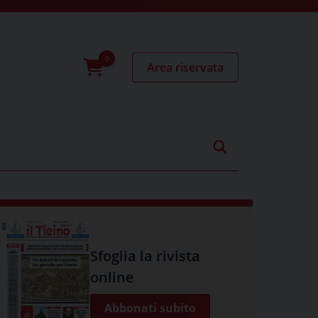
Area riservata
0
prodotti
Sfoglia la rivista
online
Abbonati subito