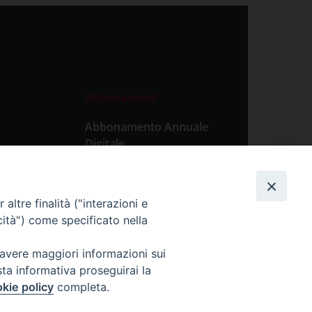
Abbonamenti
Abbonamento Annuale
Digitale
Abbonamento Annuale
Cartaceo
altre finalità ("interazioni e
Abbonamento Singola
cità") come specificato nella
Copia Digitale
 avere maggiori informazioni sui
sta informativa proseguirai la
kie policy
completa.