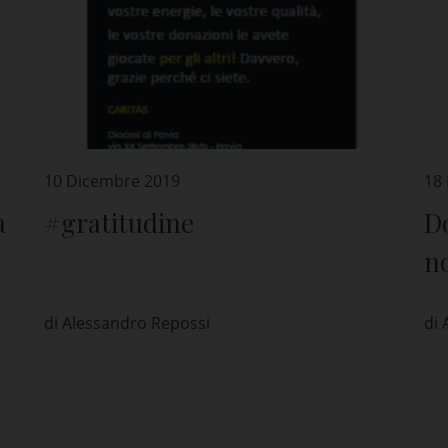
10 Dicembre 2019
18
a
#gratitudine
D
no
ne
di Alessandro Repossi
di 