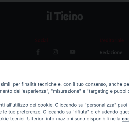
Social
L’editoriale
Redazione
i
Storia
y
imili per finalità tecniche e, con il tuo consenso, anche per 
amento dell'esperienza", "misurazione" e "targeting e pubbli
i all'utilizzo dei cookie. Cliccando su "personalizza" puoi
re le tue preferenze. Cliccando su "rifiuta" o chiudendo que
okie tecnici. Ulteriori informazioni sono disponibili nella
coo