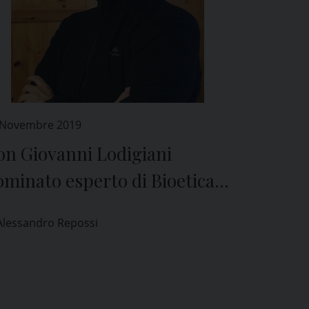
 Novembre 2019
on Giovanni Lodigiani
minato esperto di Bioetica
l Comitato Etico di Pavia
Alessandro Repossi