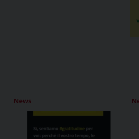
News
N