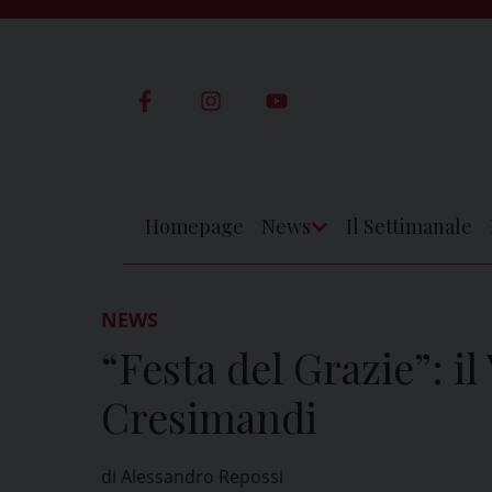
Skip
to
content
Homepage
News
Il Settimanale
Apri
Menu
NEWS
“Festa del Grazie”: il
Cresimandi
di Alessandro Repossi