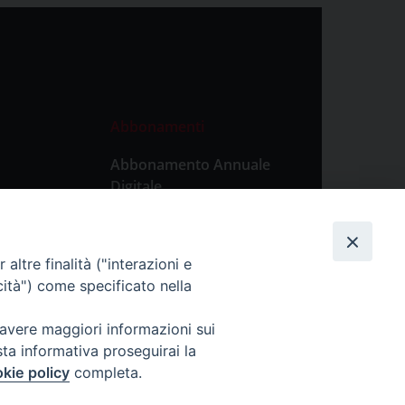
Abbonamenti
Abbonamento Annuale
Digitale
Abbonamento Annuale
Cartaceo
altre finalità ("interazioni e
Abbonamento Singola
cità") come specificato nella
Copia Digitale
 avere maggiori informazioni sui
sta informativa proseguirai la
kie policy
completa.