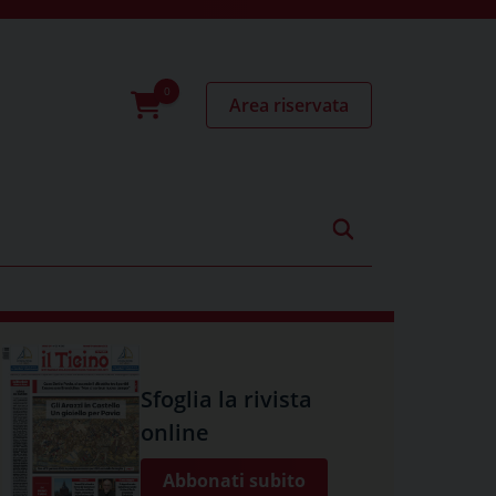
Area riservata
0
prodotti
Sfoglia la rivista
online
Abbonati subito