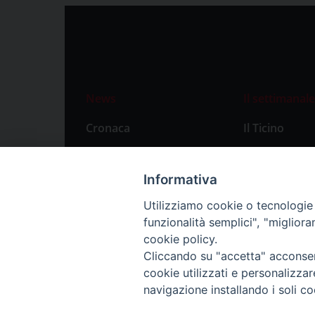
News
Il settimanale
Cronaca
Il Ticino
Attualità
Abbonament
Primo Piano
Privacy Polic
Informativa
Territorio
Utilizziamo cookie o tecnologie s
funzionalità semplici", "miglior
Città
cookie policy.
Politica
Cliccando su "accetta" acconsent
Sport
cookie utilizzati e personalizza
navigazione installando i soli co