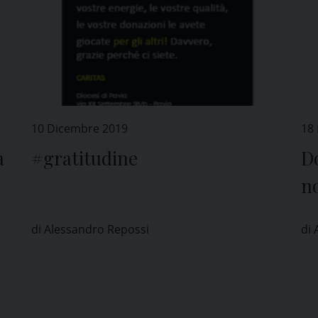
10 Dicembre 2019
18
a
#gratitudine
D
no
ne
di Alessandro Repossi
di 