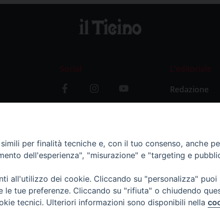
Social
L’editoriale
Redazione
i
Storia
y
imili per finalità tecniche e, con il tuo consenso, anche per 
amento dell'esperienza", "misurazione" e "targeting e pubbli
i all'utilizzo dei cookie. Cliccando su "personalizza" puoi
re le tue preferenze. Cliccando su "rifiuta" o chiudendo que
okie tecnici. Ulteriori informazioni sono disponibili nella
coo