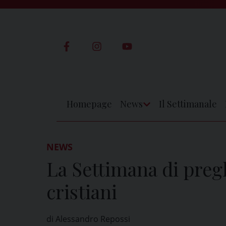
Skip
to
content
Homepage
News
Il Settimanale
Apri
Menu
NEWS
La Settimana di pregh
cristiani
di Alessandro Repossi