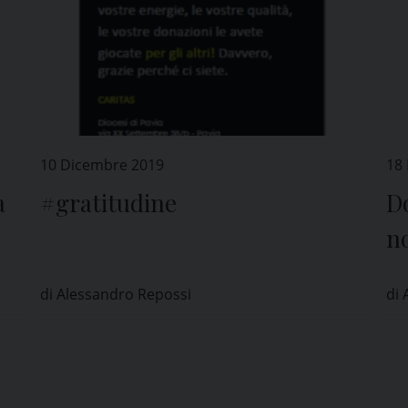
10 Dicembre 2019
18
a
#gratitudine
D
no
ne
di Alessandro Repossi
di 