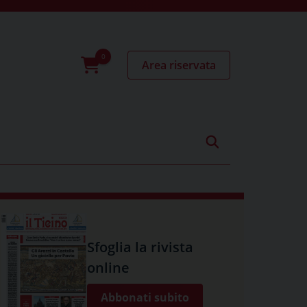
Area riservata
0
prodotti
Sfoglia la rivista
online
Abbonati subito