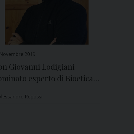
 Novembre 2019
on Giovanni Lodigiani
minato esperto di Bioetica
l Comitato Etico di Pavia
Alessandro Repossi