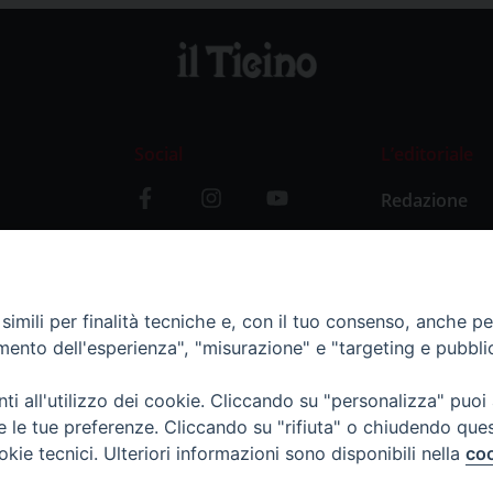
Social
L’editoriale
Redazione
i
Storia
y
imili per finalità tecniche e, con il tuo consenso, anche per 
amento dell'esperienza", "misurazione" e "targeting e pubbli
i all'utilizzo dei cookie. Cliccando su "personalizza" puoi
re le tue preferenze. Cliccando su "rifiuta" o chiudendo que
okie tecnici. Ulteriori informazioni sono disponibili nella
coo