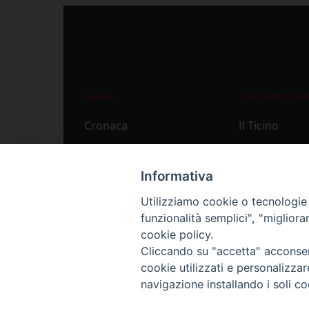
News
Il settimanale
Cronaca
Il Ticino
Attualità
Abbonament
Primo Piano
Privacy Polic
Informativa
Territorio
Utilizziamo cookie o tecnologie s
funzionalità semplici", "miglior
Città
cookie policy.
Politica
Cliccando su "accetta" acconsent
Sport
cookie utilizzati e personalizza
navigazione installando i soli co