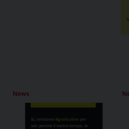
News
N