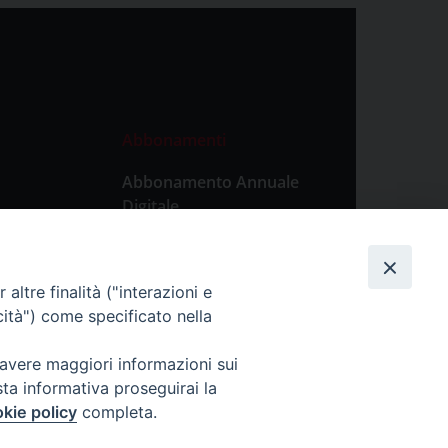
Abbonamenti
Abbonamento Annuale
Digitale
Abbonamento Annuale
Cartaceo
altre finalità ("interazioni e
Abbonamento Singola
cità") come specificato nella
Copia Digitale
 avere maggiori informazioni sui
sta informativa proseguirai la
kie policy
completa.