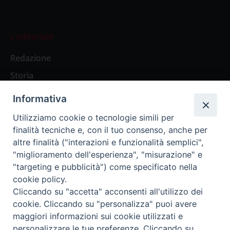
L’editoriale
Redazione
Storia
Informativa
Abbonamenti
Utilizziamo cookie o tecnologie simili per
finalità tecniche e, con il tuo consenso, anche per
Abbonamento Annuale Digitale
altre finalità ("interazioni e funzionalità semplici",
"miglioramento dell'esperienza", "misurazione" e
Abbonamento Annuale Cartaceo
"targeting e pubblicità") come specificato nella
Abbonamento Singola Copia Digitale
cookie policy.
Cliccando su "accetta" acconsenti all'utilizzo dei
cookie. Cliccando su "personalizza" puoi avere
maggiori informazioni sui cookie utilizzati e
personalizzare le tue preferenze. Cliccando su