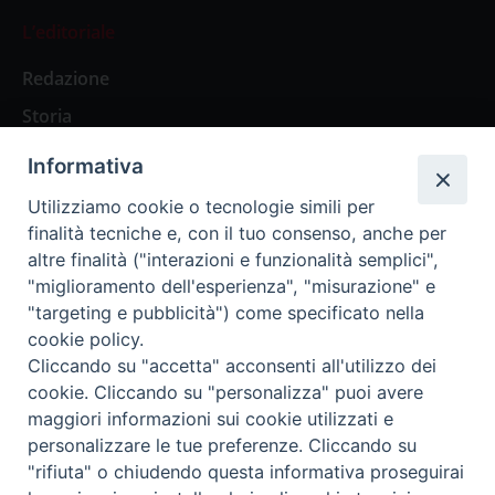
L’editoriale
Redazione
Storia
Informativa
Abbonamenti
Utilizziamo cookie o tecnologie simili per
finalità tecniche e, con il tuo consenso, anche per
Abbonamento Annuale Digitale
altre finalità ("interazioni e funzionalità semplici",
"miglioramento dell'esperienza", "misurazione" e
Abbonamento Annuale Cartaceo
"targeting e pubblicità") come specificato nella
Abbonamento Singola Copia Digitale
cookie policy.
Cliccando su "accetta" acconsenti all'utilizzo dei
cookie. Cliccando su "personalizza" puoi avere
maggiori informazioni sui cookie utilizzati e
personalizzare le tue preferenze. Cliccando su
Redazione: Pavia, Piazza Duomo 11 - tel. 0382.24736 -
"rifiuta" o chiudendo questa informativa proseguirai
amministrazione@ilticino.it - repossi@ilticino.it - P.