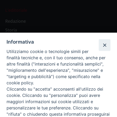
L’editoriale
Redazione
Storia
Informativa
Abbonamenti
Utilizziamo cookie o tecnologie simili per
finalità tecniche e, con il tuo consenso, anche per
Abbonamento Annuale Digitale
altre finalità ("interazioni e funzionalità semplici",
"miglioramento dell'esperienza", "misurazione" e
Abbonamento Annuale Cartaceo
"targeting e pubblicità") come specificato nella
Abbonamento Singola Copia Digitale
cookie policy.
Cliccando su "accetta" acconsenti all'utilizzo dei
cookie. Cliccando su "personalizza" puoi avere
maggiori informazioni sui cookie utilizzati e
personalizzare le tue preferenze. Cliccando su
Redazione: Pavia, Piazza Duomo 11 - tel. 0382.24736 -
"rifiuta" o chiudendo questa informativa proseguirai
amministrazione@ilticino.it - repossi@ilticino.it - P.