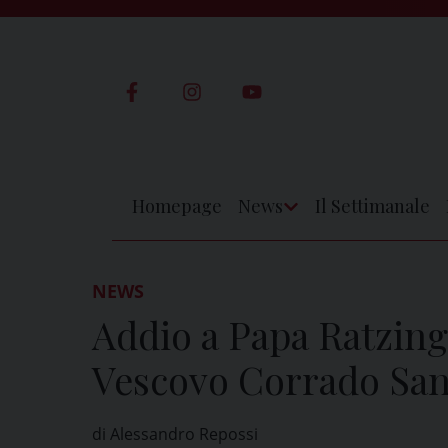
Skip
to
content
Homepage
News
Il Settimanale
Apri
Menu
NEWS
Addio a Papa Ratzing
Vescovo Corrado San
di Alessandro Repossi