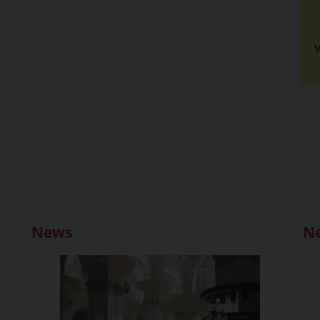
News
N