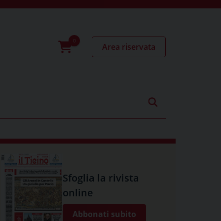
Area riservata
0
prodotti
Sfoglia la rivista
online
Abbonati subito