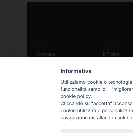
News
Il settimanale
Cronaca
Il Ticino
Attualità
Abbonament
Informativa
Primo Piano
Privacy Polic
Utilizziamo cookie o tecnologie s
Territorio
funzionalità semplici", "miglior
Città
cookie policy.
Cliccando su "accetta" acconsent
Politica
cookie utilizzati e personalizza
Sport
navigazione installando i soli co