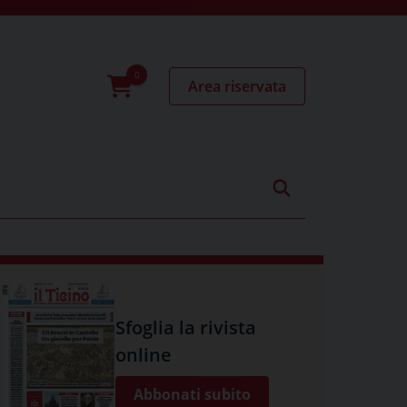
Area riservata
0
prodotti
Sfoglia la rivista
online
Abbonati subito