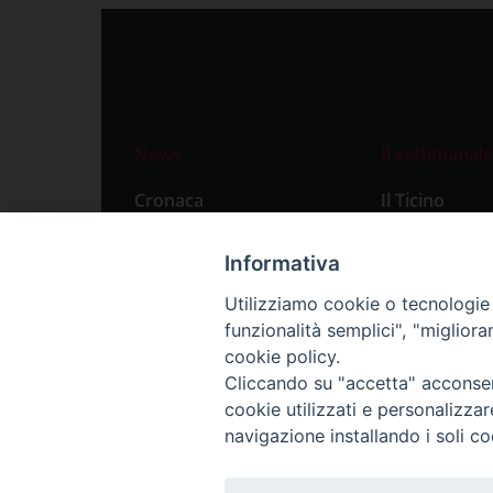
News
Il settimanale
Cronaca
Il Ticino
Attualità
Abbonament
Informativa
Primo Piano
Privacy Polic
Utilizziamo cookie o tecnologie s
Territorio
funzionalità semplici", "miglior
Città
cookie policy.
Cliccando su "accetta" acconsent
Politica
cookie utilizzati e personalizza
Sport
navigazione installando i soli co