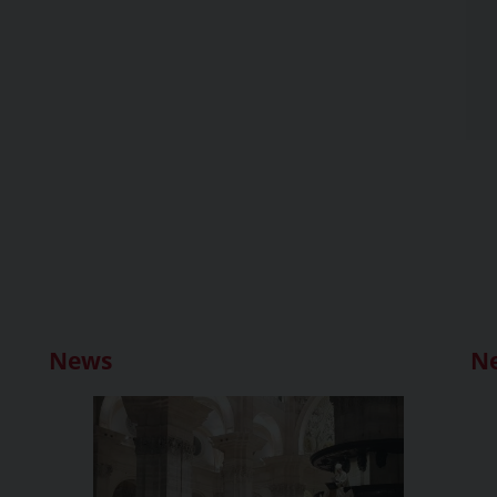
News
N