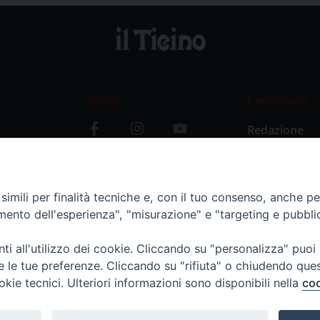
Social
L’editoriale
Redazione
i
Storia
y
imili per finalità tecniche e, con il tuo consenso, anche per 
amento dell'esperienza", "misurazione" e "targeting e pubbli
i all'utilizzo dei cookie. Cliccando su "personalizza" puoi
re le tue preferenze. Cliccando su "rifiuta" o chiudendo que
okie tecnici. Ulteriori informazioni sono disponibili nella
coo