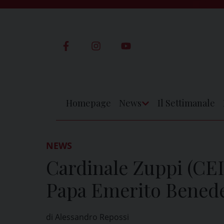
Skip
to
content
Homepage
News
Il Settimanale
Apri
Menu
NEWS
Cardinale Zuppi (CEI
Papa Emerito Benede
di Alessandro Repossi