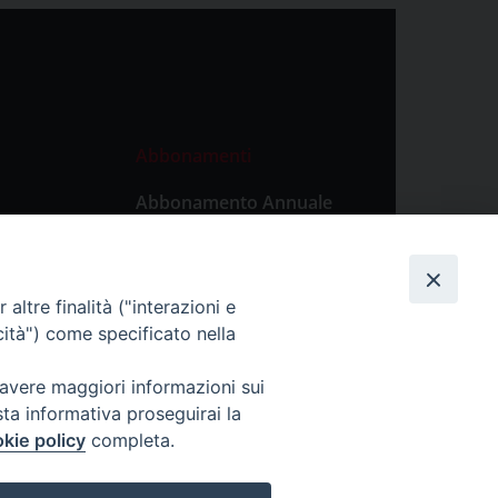
Abbonamenti
Abbonamento Annuale
Digitale
Abbonamento Annuale
Cartaceo
altre finalità ("interazioni e
Abbonamento Singola
cità") come specificato nella
Copia Digitale
 avere maggiori informazioni sui
sta informativa proseguirai la
kie policy
completa.