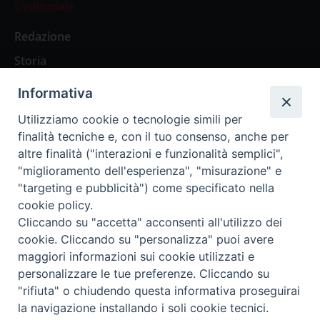
L’editoriale
Redazione
Storia
Informativa
Abbonamenti
Utilizziamo cookie o tecnologie simili per
finalità tecniche e, con il tuo consenso, anche per
Abbonamento Annuale Digitale
altre finalità ("interazioni e funzionalità semplici",
"miglioramento dell'esperienza", "misurazione" e
Abbonamento Annuale Cartaceo
"targeting e pubblicità") come specificato nella
Abbonamento Singola Copia Digitale
cookie policy.
Cliccando su "accetta" acconsenti all'utilizzo dei
cookie. Cliccando su "personalizza" puoi avere
maggiori informazioni sui cookie utilizzati e
personalizzare le tue preferenze. Cliccando su
Redazione: Pavia, Piazza Duomo 11 - tel. 0382.24736 -
"rifiuta" o chiudendo questa informativa proseguirai
amministrazione@ilticino.it - repossi@ilticino.it - P.
la navigazione installando i soli cookie tecnici.
IVA: 00213430184