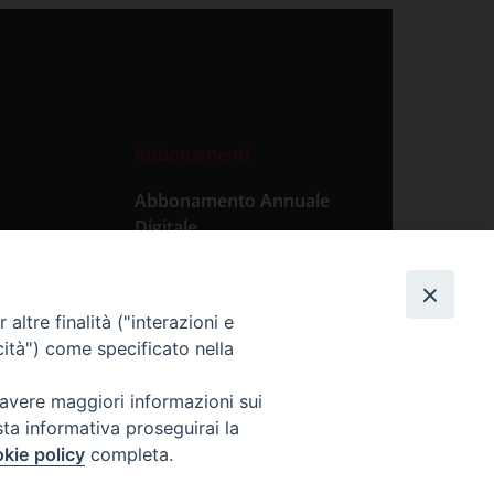
Abbonamenti
Abbonamento Annuale
Digitale
Abbonamento Annuale
Cartaceo
altre finalità ("interazioni e
Abbonamento Singola
cità") come specificato nella
Copia Digitale
 avere maggiori informazioni sui
sta informativa proseguirai la
kie policy
completa.