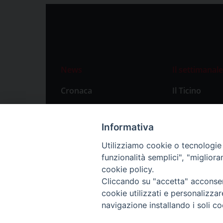
News
Il settimanale
Cronaca
Il Ticino
Attualità
Abbonament
Primo Piano
Privacy Polic
Informativa
Territorio
Utilizziamo cookie o tecnologie s
funzionalità semplici", "miglior
Città
cookie policy.
Politica
Cliccando su "accetta" acconsent
Sport
cookie utilizzati e personalizza
navigazione installando i soli co