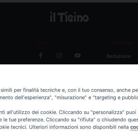
Social
L’editoriale
Redazione
i
Storia
y
imili per finalità tecniche e, con il tuo consenso, anche per 
amento dell'esperienza", "misurazione" e "targeting e pubbli
i all'utilizzo dei cookie. Cliccando su "personalizza" puoi
re le tue preferenze. Cliccando su "rifiuta" o chiudendo que
okie tecnici. Ulteriori informazioni sono disponibili nella
coo