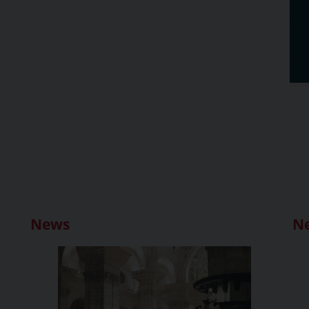
News
N