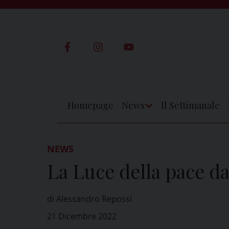
Skip
to
content
Homepage
News
Il Settimanale
Apri
Menu
NEWS
La Luce della pace 
di Alessandro Repossi
21 Dicembre 2022