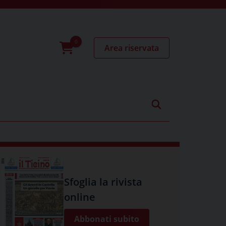
Area riservata
0
prodotti
Sfoglia la rivista
online
Abbonati subito