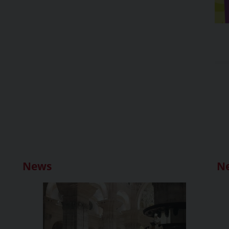
News
N