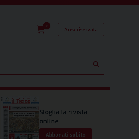
Area riservata
0
prodotti
Sfoglia la rivista
online
Abbonati subito