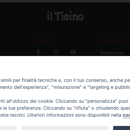
Social
L’editoriale
Redazione
i
Storia
y
imili per finalità tecniche e, con il tuo consenso, anche per 
amento dell'esperienza", "misurazione" e "targeting e pubbli
i all'utilizzo dei cookie. Cliccando su "personalizza" puoi
re le tue preferenze. Cliccando su "rifiuta" o chiudendo que
okie tecnici. Ulteriori informazioni sono disponibili nella
coo