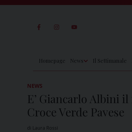
Skip
to
content
Homepage
News
Il Settimanale
Apri
Menu
NEWS
E’ Giancarlo Albini i
Croce Verde Pavese
di Laura Rossi