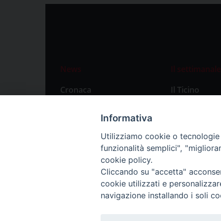
News
Il settimanale
Cronaca
Il Ticino
Attualità
Abbonament
Informativa
Primo Piano
Privacy Polic
Utilizziamo cookie o tecnologie s
Territorio
funzionalità semplici", "miglior
Città
cookie policy.
Cliccando su "accetta" acconsent
Politica
cookie utilizzati e personalizza
Sport
navigazione installando i soli co