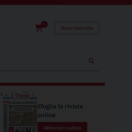
Area riservata
0
prodotti
Sfoglia la rivista
online
Abbonati subito