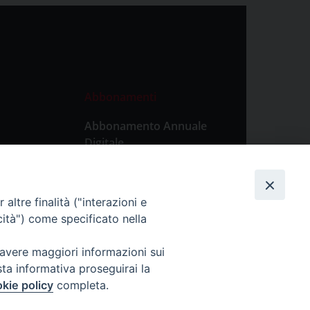
Abbonamenti
Abbonamento Annuale
Digitale
Abbonamento Annuale
Cartaceo
altre finalità ("interazioni e
Abbonamento Singola
cità") come specificato nella
Copia Digitale
 avere maggiori informazioni sui
sta informativa proseguirai la
kie policy
completa.