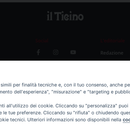
Social
L’editoriale
Redazione
i
Storia
y
imili per finalità tecniche e, con il tuo consenso, anche per 
amento dell'esperienza", "misurazione" e "targeting e pubbli
i all'utilizzo dei cookie. Cliccando su "personalizza" puoi
re le tue preferenze. Cliccando su "rifiuta" o chiudendo que
okie tecnici. Ulteriori informazioni sono disponibili nella
coo