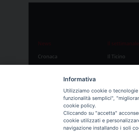
News
Il settimanale
Cronaca
Il Ticino
Attualità
Abbonament
Primo Piano
Privacy Polic
Informativa
Territorio
Utilizziamo cookie o tecnologie s
funzionalità semplici", "miglior
Città
cookie policy.
Politica
Cliccando su "accetta" acconsent
Sport
cookie utilizzati e personalizza
navigazione installando i soli co