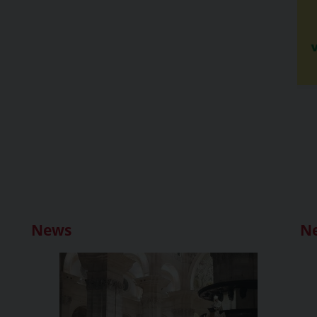
News
N