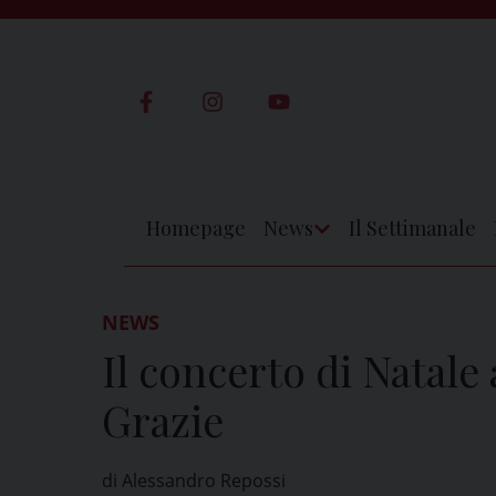
Skip
to
content
Homepage
News
Il Settimanale
Apri
Menu
NEWS
Il concerto di Natale
Grazie
di Alessandro Repossi